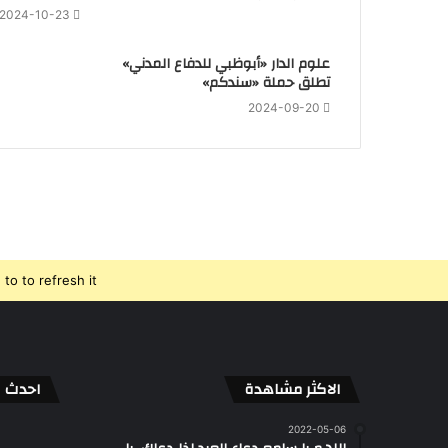
2024-10-23
علوم الدار «أبوظبي للدفاع المدني»
تطلق حملة «سندكم»
2024-09-20
o to refresh it.
الاكثر مشاهدة
احدث ال
2022-05-06