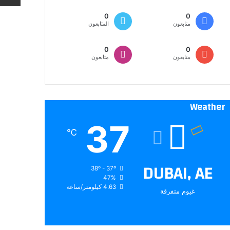
0
0
متابعون
المتابعون
0
0
متابعون
متابعون
Weather
37
℃
DUBAI, AE
38º - 37º
47%
4.63 كيلومتر/ساعة
غيوم متفرقة