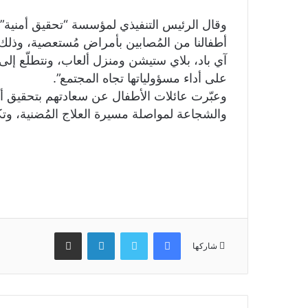
وقال الرئيس التنفيذي لمؤسسة “تحقيق أمنية”: 
أطفالنا من المُصابين بأمراض مُستعصية، وذل
آي باد، بلاي ستيشن ومنزل ألعاب، ونتطلّع إل
على أداء مسؤولياتها تجاه المجتمع”.
وعبّرت عائلات الأطفال عن سعادتهم بتحقيق أم
والشجاعة لمواصلة مسيرة العلاج المُضنية، وتك
فيسبوك
تويتر
لينكدإن
مشاركة عبر البريد
شاركها