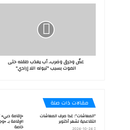
عضّ وحرق وضرب.. أب يعذب طفله حتى
الموت بسبب "تبوله اللا إرادي"
مقالات ذات صلة
“المعاشات”: غدا صرف المعاشات
«إقامة دبي» 
التقاعدية لشهر أكتوبر
الإقامة بـ «وج
خاصة
2024-10-24