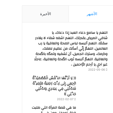
الأشهر
الأخيرة
اللهم يا سامع دعاء العبد إذا دعاك، يا
شافي المريض بقدرتك، اللهم اشفه شفاء لا يغادر
سقمًا، اللهم ألبسه لباس الصحة والعافية يا رب
العالمين، اللهمّ إنّي أسألك من عظيم لطفك،
وكرمك، وسترك الجميل، أن تشفيه وتمدّه بالصّحة
والعافية. اللهمّ ألبسه ثوب الصّحة والعافية، عاجلًا
غير آجلٍ يا أرحم الرّاحمين ،
2022-05-06
(( يَا أَيَّتُهَا النَّفْسُ الْمُطْمَئِنَّةُ
ارْجِعِي إِلَى رَبِّكِ رَاضِيَةً مَرْضِيَّةً
فَادْخُلِي فِي عِبَادِي وَادْخُلِي
جَنَّتِي ))
2022-02-07
ما هي قصة المرأة التي طلبت
فراق زوجها.. ومن هي ؟