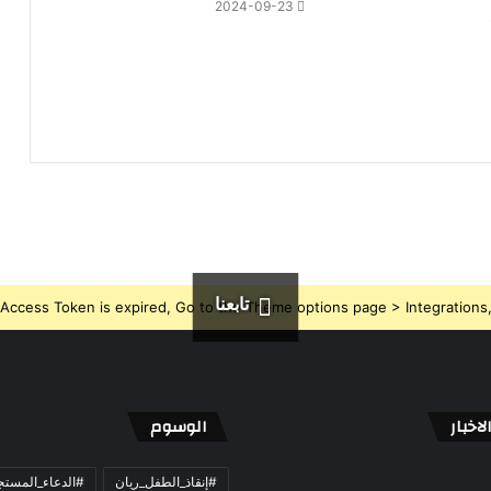
2024-09-23
تابعنا
Access Token is expired, Go to the Theme options page > Integrations, t
اخبار
الوسوم
#إنقاذ_الطفل_ريان
#الدعاء_المست