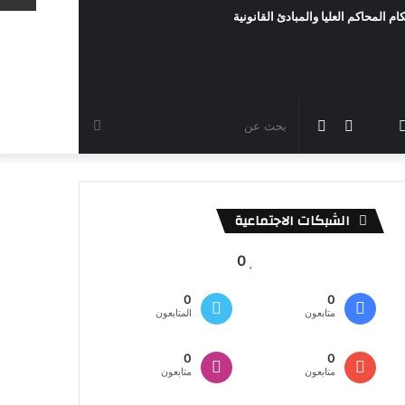
ام المحاكم العليا والمبادئ القانونية
رام
TikTok
سناب
مقال
الوضع
بحث
شات
عشوائي
المظلم
عن
الشبكات الاجتماعية
0
0
0
متابعون
المتابعون
0
0
متابعون
متابعون