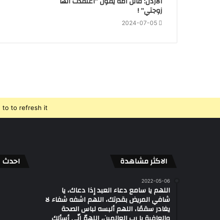
الأردن: قاتل أمه يقول “اعتقدت أنها
زوجتي” !
2024-07-05
o to refresh it.
الاكثر مشاهدة
احدث ال
2022-05-06
اللهم يا سامع دعاء العبد إذا دعاك، يا
شافي المريض بقدرتك، اللهم اشفه شفاء لا
يغادر سقمًا، اللهم ألبسه لباس الصحة
والعافية يا رب العالمين، اللهمّ إنّي أسألك