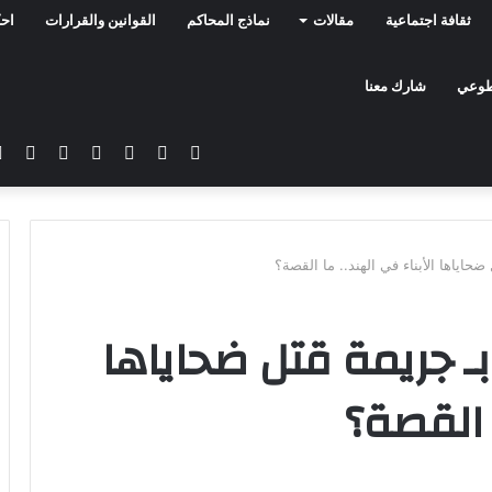
ثقافة اجتماعية
مقالات
نماذج المحاكم
القوانين والقرارات
احك
تطوعي
شارك معنا
فيسبوك
تويتر
يوتيوب
انستقرام
سناب
تيلق
تشات
ضحاياها الأبناء في الهند.. ما القصة؟
ـ جريمة قتل ضحاياها
ا القصة؟