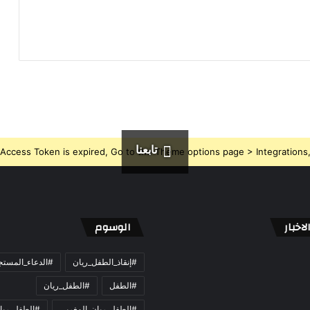
تابعنا
Access Token is expired, Go to the Theme options page > Integrations, t
اخبار
الوسوم
#إنقاذ_الطفل_ريان
#الدعاء_المست
#الطفل
#الطفل_ريان
#الطفل_ريان_المغربي
#الطفل_ريا