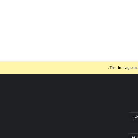
The Instagram 
جاب
ن💔