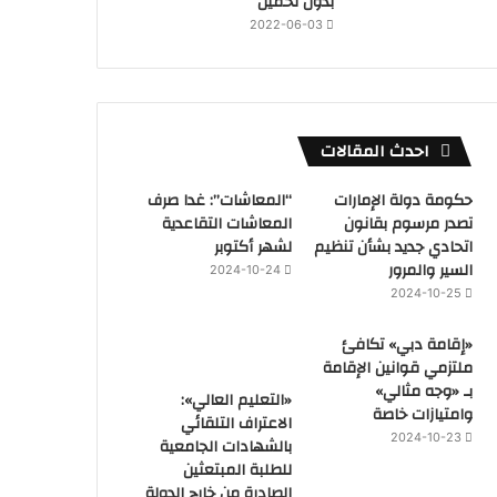
بدون تحميل
2022-06-03
احدث المقالات
حكومة دولة الإمارات
“المعاشات”: غدا صرف
تصدر مرسوم بقانون
المعاشات التقاعدية
اتحادي جديد بشأن تنظيم
لشهر أكتوبر
السير والمرور
2024-10-24
2024-10-25
«إقامة دبي» تكافئ
ملتزمي قوانين الإقامة
بـ «وجه مثالي»
«التعليم العالي»:
وامتيازات خاصة
الاعتراف التلقائي
2024-10-23
بالشهادات الجامعية
للطلبة المبتعثين
الصادرة من خارج الدولة