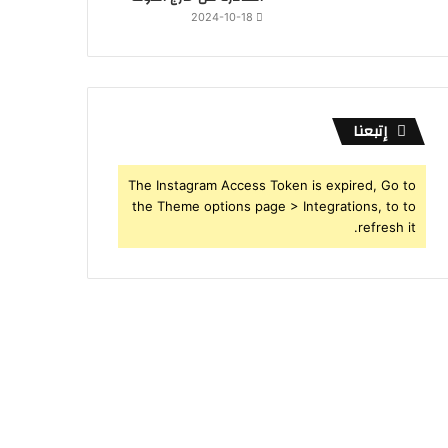
2024-10-18
إتبعنا
The Instagram Access Token is expired, Go to
the Theme options page > Integrations, to to
refresh it.