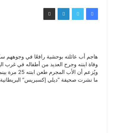
فيسبوك
تويتر
لينكدإن
مشاركة عبر البريد
هاجم أب عائلته بوحشية رافعًا في وجوههم سكين
وفاة ابنته وجرح العديد من أطفاله في غرب اله
ويُزعم أن الأ
ما نشرت صحيفة “ديلي إكسبريس” البريطانية.