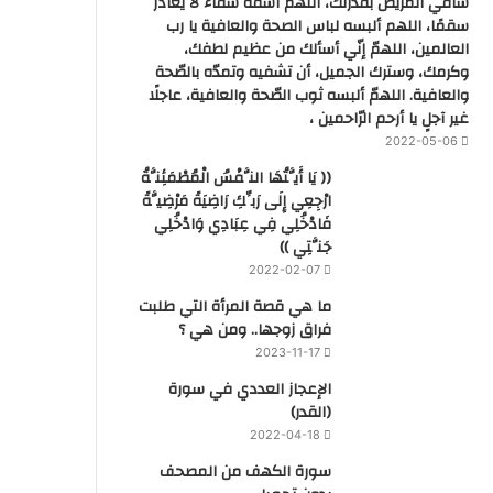
شافي المريض بقدرتك، اللهم اشفه شفاء لا يغادر
سقمًا، اللهم ألبسه لباس الصحة والعافية يا رب
العالمين، اللهمّ إنّي أسألك من عظيم لطفك،
وكرمك، وسترك الجميل، أن تشفيه وتمدّه بالصّحة
والعافية. اللهمّ ألبسه ثوب الصّحة والعافية، عاجلًا
غير آجلٍ يا أرحم الرّاحمين ،
2022-05-06
(( يَا أَيَّتُهَا النَّفْسُ الْمُطْمَئِنَّةُ
ارْجِعِي إِلَى رَبِّكِ رَاضِيَةً مَرْضِيَّةً
فَادْخُلِي فِي عِبَادِي وَادْخُلِي
جَنَّتِي ))
2022-02-07
ما هي قصة المرأة التي طلبت
فراق زوجها.. ومن هي ؟
2023-11-17
‏الإعجاز العددي في سورة
(القدر)
2022-04-18
سورة الكهف من المصحف