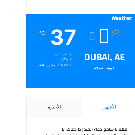
Weather
37
℃
DUBAI, AE
38º - 37º
47%
4.63 كيلومتر/ساعة
غيوم متفرقة
الأشهر
الأخيرة
اللهم يا سامع دعاء العبد إذا دعاك، يا