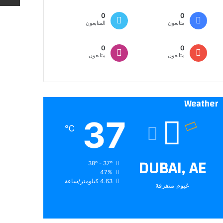
0
0
متابعون
المتابعون
0
0
متابعون
متابعون
Weather
37
℃
DUBAI, AE
38º - 37º
47%
4.63 كيلومتر/ساعة
غيوم متفرقة