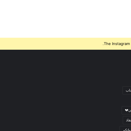
The Instagram 
جاب
ن💔
قاذ
اتكم