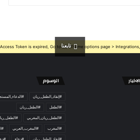
تابعنا
Access Token is expired, Go to the Theme options page > Integrations, t
اخبار
الوسوم
#إنقاذ_الطفل_ريان
#الدعاء_المست
#الطفل
#الطفل_ريان
#الطفل_ريان_المغربي
#الطفل_ريا
#المغرب
#المغرب_العربي
#ان
#انقاذ_الطفل_ريان
#دعاء
#دعو