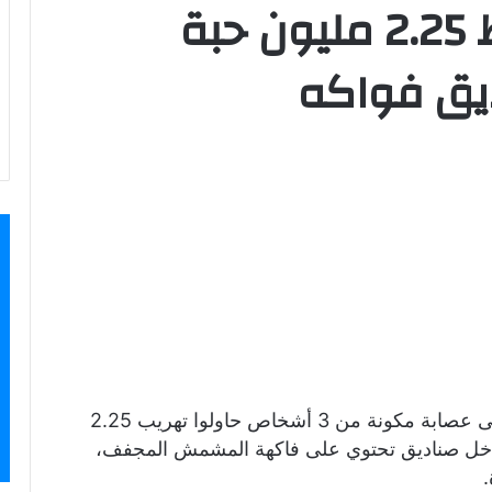
شرطةأبوظبي تضبط 2.25 مليون حبة
يق فواكه
ألقت القيادة العامة لشرطة أبوظبي القبض على عصابة مكونة من 3 أشخاص حاولوا تهريب 2.25
داخل صناديق تحتوي على فاكهة المشمش المجفف،
.