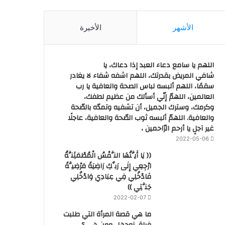
الأشهر
الأخيرة
اللهم يا سامع دعاء العبد إذا دعاك، يا
شافي المريض بقدرتك، اللهم اشفه شفاء لا يغادر
سقمًا، اللهم ألبسه لباس الصحة والعافية يا رب
العالمين، اللهمّ إنّي أسألك من عظيم لطفك،
وكرمك، وسترك الجميل، أن تشفيه وتمدّه بالصّحة
والعافية. اللهمّ ألبسه ثوب الصّحة والعافية، عاجلًا
غير آجلٍ يا أرحم الرّاحمين ،
2022-05-06
(( يَا أَيَّتُهَا النَّفْسُ الْمُطْمَئِنَّةُ
ارْجِعِي إِلَى رَبِّكِ رَاضِيَةً مَرْضِيَّةً
فَادْخُلِي فِي عِبَادِي وَادْخُلِي
جَنَّتِي ))
2022-02-07
ما هي قصة المرأة التي طلبت
فراق زوجها.. ومن هي ؟