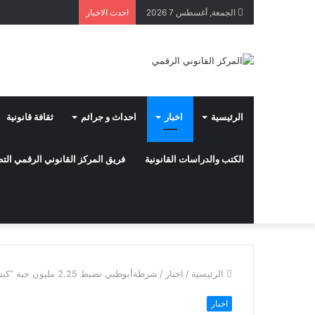
الجمعة, أغسطس 7 2026
احدث الاخبار
الرئيسية
اخبار
احداث و جرائم
ثقافة قانونية
الكتب والدراسات القانونية
فريق المركز القانوني الرقمي ال
الرئيسية
/
اخبار
/
شرطةأبوظبي تضبط 2.25 مليون حبة “كبتاجون” في صناديق فواكه
اخبار