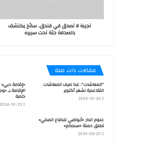
تجربة لا تصدق في فندق.. سائح يكتشف
بالصدفة جثة تحت سريره
مقالات ذات صلة
“المعاشات”: غدا صرف المعاشات
«إقامة دبي» 
التقاعدية لشهر أكتوبر
الإقامة بـ «وج
خاصة
2024-10-24
2024-10-23
علوم الدار «أبوظبي للدفاع المدني»
تطلق حملة «سندكم»
2024-09-20