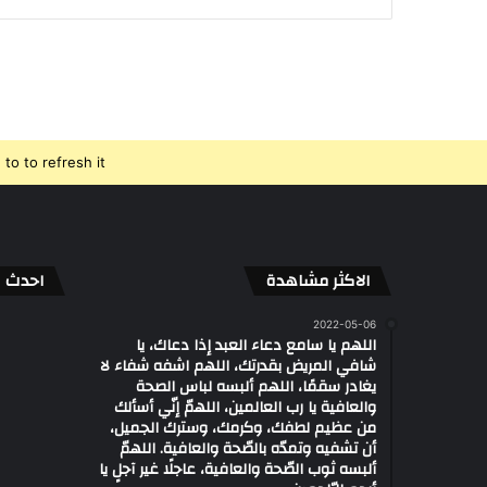
o to refresh it.
الاكثر مشاهدة
احدث ال
2022-05-06
اللهم يا سامع دعاء العبد إذا دعاك، يا
شافي المريض بقدرتك، اللهم اشفه شفاء لا
يغادر سقمًا، اللهم ألبسه لباس الصحة
والعافية يا رب العالمين، اللهمّ إنّي أسألك
من عظيم لطفك، وكرمك، وسترك الجميل،
أن تشفيه وتمدّه بالصّحة والعافية. اللهمّ
ألبسه ثوب الصّحة والعافية، عاجلًا غير آجلٍ يا