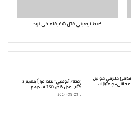
ضبط اربعيني قتل شقيقته في اربد
تكافئ ملتزمي قوانين
‏”قضاء أبوظبي” تصدر قراراً بتغريم 3
ه مثالي» وامتيازات
كُتّاب عدل خاص 50 ألف درهم
2024-09-23