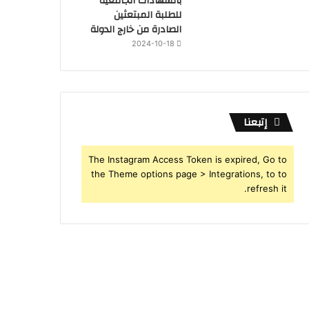
بالشهادات الجامعية
للطلبة المبتعثين
الصادرة من خارج الدولة
2024-10-18
إتبعنا
The Instagram Access Token is expired, Go to
the Theme options page > Integrations, to to
refresh it.