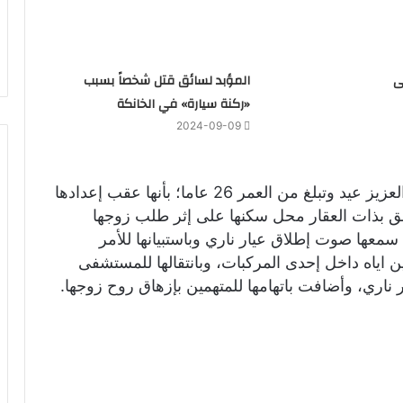
ى
المؤبد لسائق قتل شخصاً بسبب
«ركنة سيارة» في الخانكة
2024-09-09
شهدت زوجة المجني عليه ياسمين حسن عبد العزيز عيد وتبلغ من العمر 26 عاما؛ بأنها عقب إعدادها
قق بذات العقار محل سكنها على إثر طلب زوجها
سمعها صوت إطلاق عيار ناري وباستبيانها للأمر
ياه داخل إحدى المركبات، وبانتقالها للمستشفى
ار ناري، وأضافت باتهامها للمتهمين بإزهاق روح زوجها.