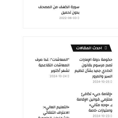
سورة الكهف من المصحف
بدون تحميل
2022-06-03
احدث المقالات
حكومة دولة الإمارات
“المعاشات”: غدا صرف
تصدر مرسوم بقانون
المعاشات التقاعدية
اتحادي جديد بشأن تنظيم
لشهر أكتوبر
السير والمرور
2024-10-24
2024-10-25
«إقامة دبي» تكافئ
ملتزمي قوانين الإقامة
بـ «وجه مثالي»
«التعليم العالي»:
وامتيازات خاصة
الاعتراف التلقائي
2024-10-23