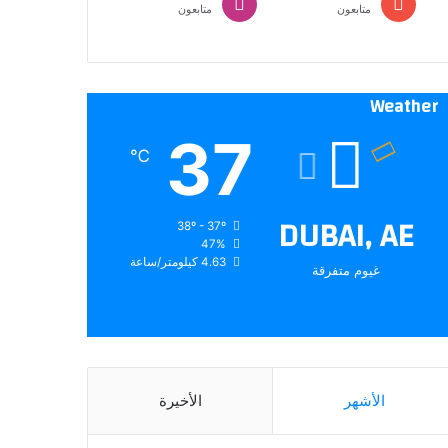
متابعون
متابعون
Weather
37
℃
DUBAI, AE
38º - 37º
47%
4.63 كيلومتر/ساعة
غيوم متفرقة
الأشهر
الأخيرة