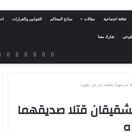
ثقافة اجتماعية
مقالات
نماذج المحاكم
القوانين والقرارات
احك
تطوعي
شارك معنا
فيسبوك
تويتر
يوتيوب
انستقرام
سناب
تيلق
تشات
لا صديقهما بطلقة غدر فى ظهره
الشقيقان قتلا صديقهما
ه