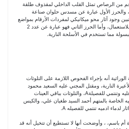
جم من الرصاص تمثل القلب الداخلي لمقذوف طلقة
، والحرز الأول عبارة عن مسدس حلوان صناعة
ة مششخنة من عيار 9 ملي، وتبين وجود آثار محو ميكانيكي لمفردات الأرقام بمواضع
الترقيم المعتادة على جسم السلاح وهو صالح للاستعمال، وأما الحرز الثاني فهو عبارة عن عدد 2
بسولة مما تستخدم في الأسلحة النارية.
لوراثية أنه بإجراء الفحوص اللازمة على التلوثات
أعيرة النارية، ومقتل المجني عليه السعيد محمود
السعيد محمد الملاحي، تبين انها دماء المجني عليه وتنتمي للفصيلةA، والتلوثات بباقي العينات
يه الخاصة بالمتهم أحمد السيد طغيان علي، والكيس
ر لدماء ادميه تنتمي للفصيله A.
 أم باسم، ، وأوضحت أنها لا تستطيع أن تتخيل أنه قد