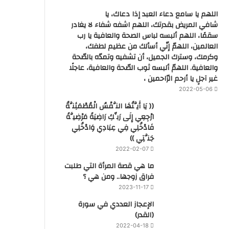
اللهم يا سامع دعاء العبد إذا دعاك، يا
شافي المريض بقدرتك، اللهم اشفه شفاء لا يغادر
سقمًا، اللهم ألبسه لباس الصحة والعافية يا رب
العالمين، اللهمّ إنّي أسألك من عظيم لطفك،
وكرمك، وسترك الجميل، أن تشفيه وتمدّه بالصّحة
والعافية. اللهمّ ألبسه ثوب الصّحة والعافية، عاجلًا
غير آجلٍ يا أرحم الرّاحمين ،
2022-05-06
(( يَا أَيَّتُهَا النَّفْسُ الْمُطْمَئِنَّةُ
ارْجِعِي إِلَى رَبِّكِ رَاضِيَةً مَرْضِيَّةً
فَادْخُلِي فِي عِبَادِي وَادْخُلِي
جَنَّتِي ))
2022-02-07
ما هي قصة المرأة التي طلبت
فراق زوجها.. ومن هي ؟
2023-11-17
‏الإعجاز العددي في سورة
(القدر)
2022-04-18