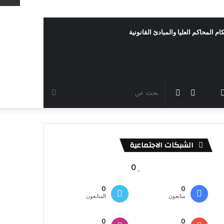
ام المحاكم العليا والمبادئ القانونية
رام
TikTok
سناب
مقال
الوضع
بحث
شات
عشوائي
المظلم
عن
الشبكات الاجتماعية
0
0
0
متابعون
المتابعون
0
0