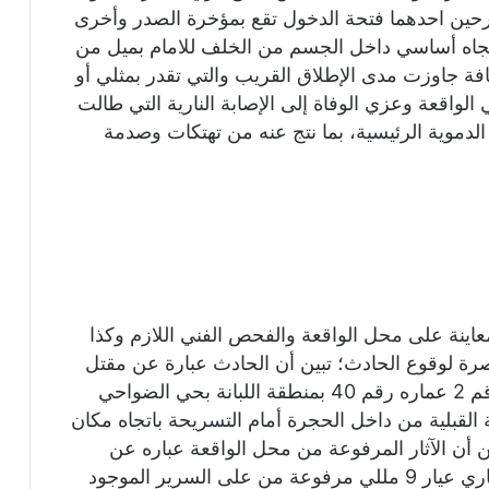
ين احدهما فتحة الدخول تقع بمؤخرة الصدر وأخرى
تجاه أساسي داخل الجسم من الخلف للامام بميل من
 جاوزت مدى الإطلاق القريب والتي تقدر بمثلي أو
لواقعة وعزي الوفاة إلى الإصابة النارية التي طالت
الدموية الرئيسية، بما نتج عنه من تهتكات وصدمة
لمعاينة على محل الواقعة والفحص الفني اللازم وكذا
رة لوقوع الحادث؛ تبين أن الحادث عبارة عن مقتل
المدعو السعيد محمود السعيد محمد بالشقه رقم 2 عماره رقم 40 بمنطقة اللبانة بحي الضواحي
القبلية من داخل الحجرة أمام التسريحة باتجاه مكان
ن أن الآثار المرفوعة من محل الواقعة عباره عن
ظرف فارغ لطلقة مما تستخدم في السلاح الناري عيار 9 مللي مرفوعة من على السرير الموجود