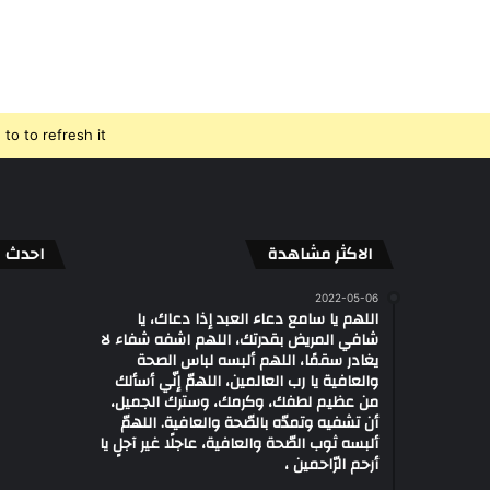
o to refresh it.
الاكثر مشاهدة
احدث ال
2022-05-06
اللهم يا سامع دعاء العبد إذا دعاك، يا
شافي المريض بقدرتك، اللهم اشفه شفاء لا
يغادر سقمًا، اللهم ألبسه لباس الصحة
والعافية يا رب العالمين، اللهمّ إنّي أسألك
من عظيم لطفك، وكرمك، وسترك الجميل،
أن تشفيه وتمدّه بالصّحة والعافية. اللهمّ
ألبسه ثوب الصّحة والعافية، عاجلًا غير آجلٍ يا
أرحم الرّاحمين ،