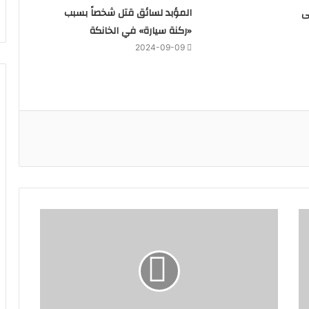
ى
المؤبد لسائق قتل شخصاً بسبب
«ركنة سيارة» في الخانكة
2024-09-09