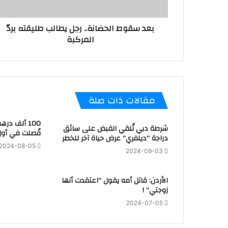
بعد سقوط الحضانة.. رجل يطالب طليقته بردّ
المركبة
مقالات ذات صلة
100 ألف در
شرطة دبي تُلقي القبض على سائق
فُصلت في أول
دراجة “ديلفري” عرض حياة آخر للخطر
2024-08-05
2024-09-03
الأردن: قاتل أمه يقول “اعتقدت أنها
زوجتي” !
2024-07-05