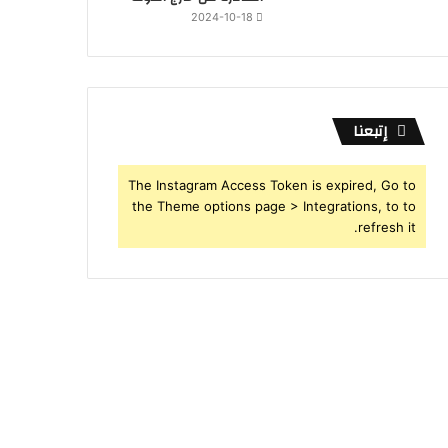
2024-10-18
إتبعنا
The Instagram Access Token is expired, Go to
the Theme options page > Integrations, to to
refresh it.