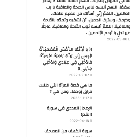
شافي المريض بقدرتك، اللهم اشفه شفاء لا يغادر
سقمًا، اللهم ألبسه لباس الصحة والعافية يا رب
العالمين، اللهمّ إنّي أسألك من عظيم لطفك،
وكرمك، وسترك الجميل، أن تشفيه وتمدّه بالصّحة
والعافية. اللهمّ ألبسه ثوب الصّحة والعافية، عاجلًا
غير آجلٍ يا أرحم الرّاحمين ،
2022-05-06
(( يَا أَيَّتُهَا النَّفْسُ الْمُطْمَئِنَّةُ
ارْجِعِي إِلَى رَبِّكِ رَاضِيَةً مَرْضِيَّةً
فَادْخُلِي فِي عِبَادِي وَادْخُلِي
جَنَّتِي ))
2022-02-07
ما هي قصة المرأة التي طلبت
فراق زوجها.. ومن هي ؟
2023-11-17
‏الإعجاز العددي في سورة
(القدر)
2022-04-18
سورة الكهف من المصحف