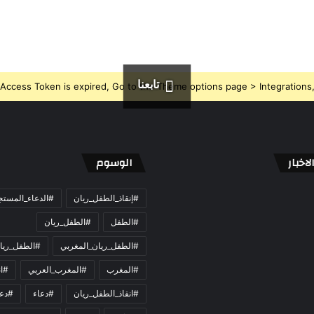
تابعنا
Access Token is expired, Go to the Theme options page > Integrations, t
اخبار
الوسوم
#إنقاذ_الطفل_ريان
#الدعاء_المست
#الطفل
#الطفل_ريان
#الطفل_ريان_المغربي
#الطفل_ريا
#المغرب
#المغرب_العربي
#ان
#انقاذ_الطفل_ريان
#دعاء
#دعو