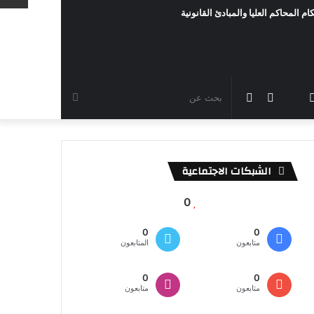
ام المحاكم العليا والمبادئ القانونية
رام
TikTok
سناب
مقال
الوضع
بحث
شات
عشوائي
المظلم
عن
الشبكات الاجتماعية
0
0
0
متابعون
المتابعون
0
0
متابعون
متابعون