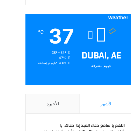
Weather
37
℃
DUBAI, AE
38º - 37º
47%
4.63 كيلومتر/ساعة
غيوم متفرقة
الأشهر
الأخيرة
اللهم يا سامع دعاء العبد إذا دعاك، يا