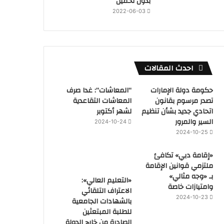
بدون تحميل
2022-06-03
احدث المقالات
حكومة دولة الإمارات
“المعاشات”: غدا صرف
تصدر مرسوم بقانون
المعاشات التقاعدية
اتحادي جديد بشأن تنظيم
لشهر أكتوبر
السير والمرور
2024-10-24
2024-10-25
«إقامة دبي» تكافئ
ملتزمي قوانين الإقامة
بـ «وجه مثالي»
«التعليم العالي»:
وامتيازات خاصة
الاعتراف التلقائي
2024-10-23
بالشهادات الجامعية
للطلبة المبتعثين
الصادرة من خارج الدولة