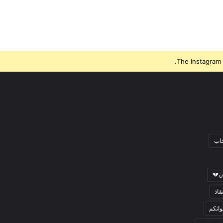
The Instagram 
جاب
ن💔
قاذ
اتكم