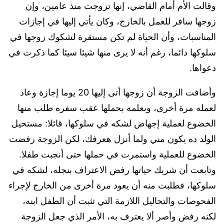
وقالت الأم أمام القاضي، إنها تزوجت منذ عامين، وإن
زوجها سافر للعمل بالخارج، وكان يأتي إليها في إجازات
المناسبات، وأن الحياة لم تكن مستقرة لشكوك زوجها في
سلوكها دائما، رغم أنه لا يرى منها شيئا سيئا كما ذكرت في
دعواها.
وأضافت الزوجة أن زوجها أتى إليها 20 يوما إجازة وعاد
لعمله مرة أخرى، وبعلمه بحملها عقب سفره طلب منها
الخضوع لعملية إجهاض لشكه في سلوكها، قائلا: مستحيل
الولد ده يكون مني ولما أنزل هعرفك، لكن الزوجة رفضت
الخضوع للعملية واستمرت في حملها حتى أنجبت طفلا.
وتابعت أن شريك حياتها رفض الاعتراف بنجله، لشكه في
سلوكها، فطلبت منه أن يعود مرة أخرى من الخارج لإجراء
الفحوصات والتحاليل اللازمة التي تثبت أن الطفل ابنه،
لكنه رفض وأصر ألا يعترف به، الأمر الذي جعل الزوجة