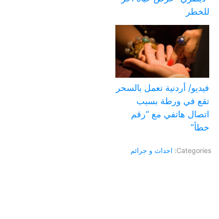
للخطر
فيديو/ أردنية تعمل بالسحر
تقع في ورطة بسبب
اتصال هاتفي مع “رقم
خطأ”
Categories:
احداث و جرائم