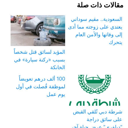
مقالات ذات صلة
السعودية.. مقيم سوداني
يعتدي على زوجته مما أدى
إلى وفاتها والأمن العام
يتحرك
المؤبد لسائق قتل شخصاً
بسبب «ركنة سيارة» في
الخانكة
100 ألف درهم تعويضاً
لموظفة فُصلت في أول
يوم عمل
شرطة دبي تُلقي القبض
على سائق دراجة
“ديلفري” عرض حياة آخر