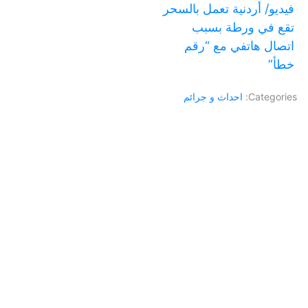
فيديو/ أردنية تعمل بالسحر
تقع في ورطة بسبب
اتصال هاتفي مع “رقم
خطأ”
Categories:
احداث و جرائم