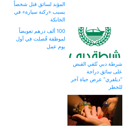
المؤبد لسائق قتل شخصاً
بسبب «ركنة سيارة» في
الخانكة
100 ألف درهم تعويضاً
لموظفة فُصلت في أول
يوم عمل
شرطة دبي تُلقي القبض
على سائق دراجة
“ديلفري” عرض حياة آخر
للخطر