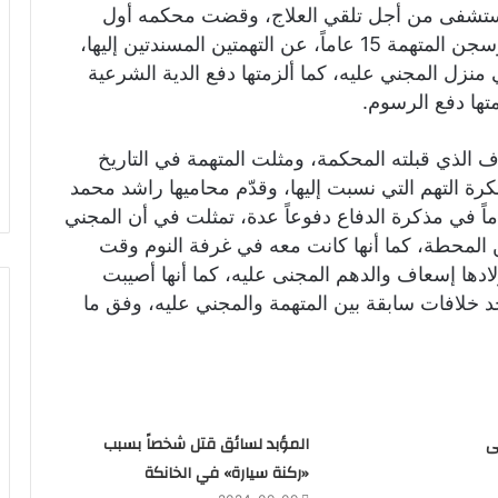
إلى المستشفى من أجل تلقي العلاج، وقضت محكمه أول
درجة حضورياً وبعد جمع الأدلة بدرء القصاص وسجن المتهمة 15 عاماً، عن التهمتين المسندتين إليها،
ي منزل المجني عليه، كما ألزمتها دفع الدية الشرعية
ف الذي قبلته المحكمة، ومثلت المتهمة في التاريخ
كرة التهم التي نسبت إليها، وقدّم محاميها راشد محمد
اً في مذكرة الدفاع دفوعاً عدة، تمثلت في أن المجني
المحطة، كما أنها كانت معه في غرفة النوم وقت
ادها إسعاف والدهم المجنى عليه، كما أنها أصيبت
وجد خلافات سابقة بين المتهمة والمجني عليه، وفق ما
ى
المؤبد لسائق قتل شخصاً بسبب
«ركنة سيارة» في الخانكة