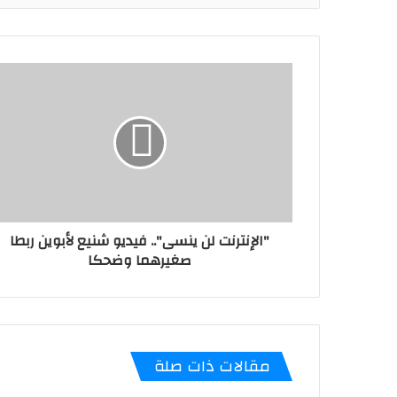
"الإنترنت لن ينسى".. فيديو شنيع لأبوين ربطا
صغيرهما وضحكا
مقالات ذات صلة