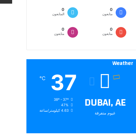
0
0
متابعون
المتابعون
0
0
متابعون
متابعون
Weather
37
℃
DUBAI, AE
38º - 37º
47%
4.63 كيلومتر/ساعة
غيوم متفرقة