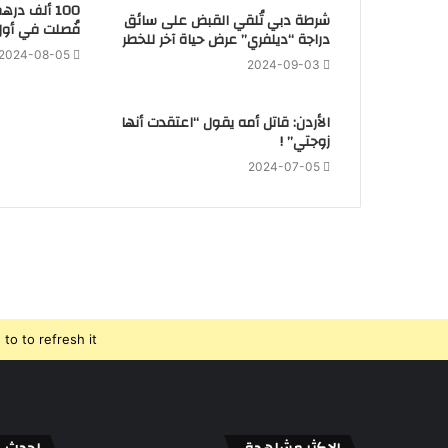
100 ألف در
شرطة دبي تُلقي القبض على سائق
فُصلت في أول
دراجة “ديلفري” عرض حياة آخر للخطر
2024-08-05
2024-09-03
الأردن: قاتل أمه يقول “اعتقدت أنها
زوجتي” !
2024-07-05
o to refresh it.