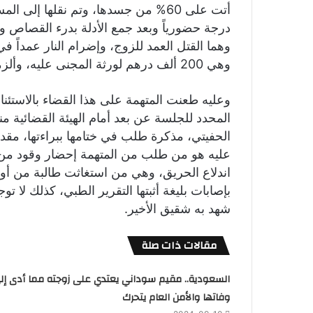
أتت على 60% من جسدها، وتم نقلها 
وهما القتل العمد للزوج، وإضرام النار عمداً ف
وهي 200 ألف درهم لورثة المجنى عليه، وألزمتها دفع الرسوم.
وعليه طعنت المتهمة على هذا القضاء بالاستئنا
المحدد للجلسة عن بعد أمام الهيئة القضائية من
الحفيتي، مذكرة طلب في ختامها ببراءتها، مقدم
عليه هو من طلب من المتهمة إحضار وقود من 
اندلاع الحريق، وهي من استغاثت طالبة من أول
بإصابات بليغة أثبتها التقرير الطبي، كذلك لا ت
شهد به شقيق الأخير.
مقالات ذات صلة
السعودية.. مقيم سوداني يعتدي على زوجته مما أدى إل
وفاتها والأمن العام يتحرك