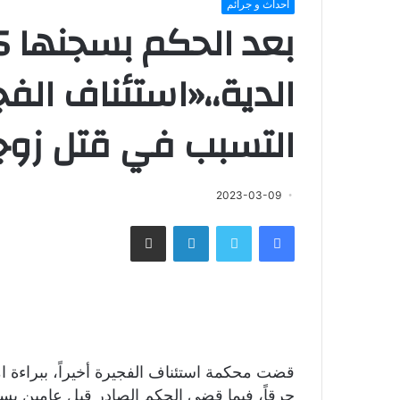
احداث و جرائم
الدية،،
«استئناف الفج
التسبب في قتل زوجه
2023-03-09
فيسبوك
تويتر
لينكدإن
مشاركة عبر البريد
قضت محكمة استئناف الفجيرة أخيراً، ببراءة ا