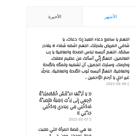
الأشهر
الأخيرة
اللهم يا سامع دعاء العبد إذا دعاك، يا
شافي المريض بقدرتك، اللهم اشفه شفاء لا يغادر
سقمًا، اللهم ألبسه لباس الصحة والعافية يا رب
العالمين، اللهمّ إنّي أسألك من عظيم لطفك،
وكرمك، وسترك الجميل، أن تشفيه وتمدّه بالصّحة
والعافية. اللهمّ ألبسه ثوب الصّحة والعافية، عاجلًا
غير آجلٍ يا أرحم الرّاحمين ،
2022-05-06
(( يَا أَيَّتُهَا النَّفْسُ الْمُطْمَئِنَّةُ
ارْجِعِي إِلَى رَبِّكِ رَاضِيَةً مَرْضِيَّةً
فَادْخُلِي فِي عِبَادِي وَادْخُلِي
جَنَّتِي ))
2022-02-07
ما هي قصة المرأة التي طلبت
فراق زوجها.. ومن هي ؟