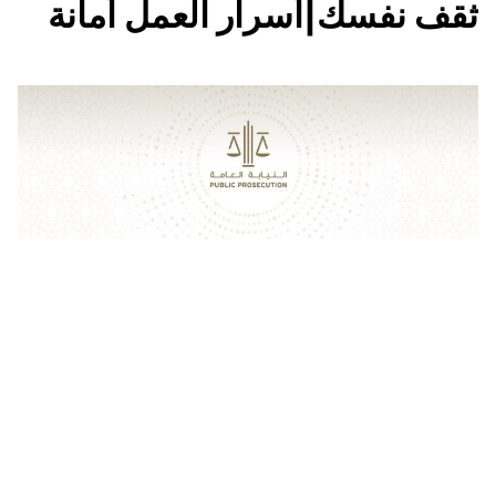
ثقف نفسك|أسرار العمل أمانة