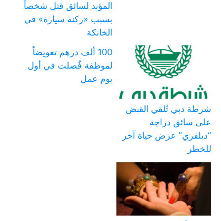
المؤبد لسائق قتل شخصاً
بسبب «ركنة سيارة» في
الخانكة
100 ألف درهم تعويضاً
لموظفة فُصلت في أول
يوم عمل
شرطة دبي تُلقي القبض
على سائق دراجة
“ديلفري” عرض حياة آخر
للخطر