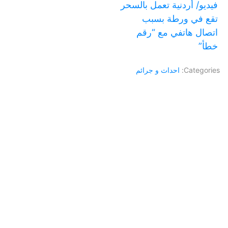
فيديو/ أردنية تعمل بالسحر
تقع في ورطة بسبب
اتصال هاتفي مع “رقم
خطأ”
Categories:
احداث و جرائم