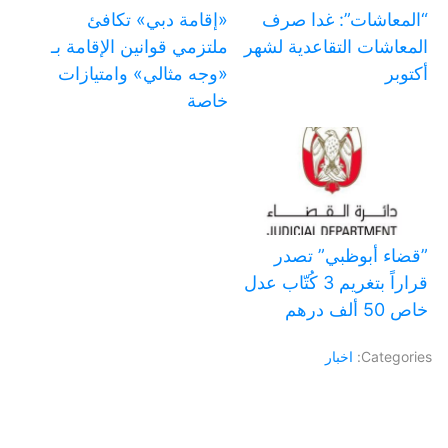
“المعاشات”: غدا صرف
«إقامة دبي» تكافئ
المعاشات التقاعدية لشهر
ملتزمي قوانين الإقامة بـ
أكتوبر
«وجه مثالي» وامتيازات
خاصة
‏”قضاء أبوظبي” تصدر
قراراً بتغريم 3 كُتّاب عدل
خاص 50 ألف درهم
Categories:
اخبار