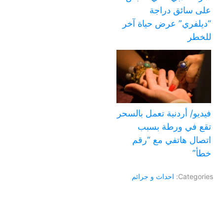
على سائق دراجة
“ديلفري” عرض حياة آخر
للخطر
فيديو/ أردنية تعمل بالسحر
تقع في ورطة بسبب
اتصال هاتفي مع “رقم
خطأ”
Categories:
احداث و جرائم