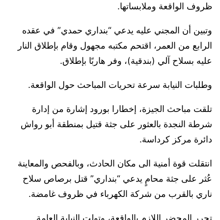
ظروف الواقعة وملابساتها.
وتبين أن المجني عليه يدعي “بنداري حمدي” في عقده
الرابع من العمر، اقتحم مكتبه مجهول وقام بإطلاق النار
عليه بسلاح آلي (بندقية)، وفر هاربًا بإطلاق.
وطلبات النيابة سرعة تحريات المباحث حول الواقعة.
تلقت مباحث الجيزة، إخطارا بورود إشارة من إدارة
شرطة النجدة بالعثور على جثة قتيل بمنطقة أبو رواش
دائرة مركز كرداسة.
انتقلت قوة أمنية الى مكان الحادث، وبالفحص والمعاينة
عُثر على جثة محامٍ يدعي “بنداري” قتل برصاص سلاح
ناري بالقرب من شركة الكهرباء في ظروف غامضة.
تحرر المحضر اللازم بالواقعة، وتولت النيابة العامة