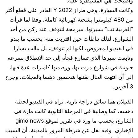
وأصبحت هي المسيطرة عليه.
وكانت السيارة، وهي طراز Y 2022 القادر على قطع أكثر
من 480 كيلومترا بشحنة كهربائية كاملة، وفقا لما قرأت
“العربية.نت” بسيرتها، مبرمجة لتتوقف عند ركن من أحد
الشوارع، لذلك تباطأت حين اقتربت منه، بحسب ما يبدو
في الفيديو المعروض، لكنها لم تتوقف، بل مالت يسارا
وتابعت سيرها الذي تسارع فجأة إلى حد الانطلاق بسرعة
جنونية في شوارع مرت بها، ورصدتها كاميرات عدة فيها،
إلى أن انتهت الحال بقتلها شخصين دهسا بالعجلات، وجرح
3 آخرين.
القتيلان هما سائق دراجة نارية، نراه في الفيديو لحظة
دهسه، كما وطالبة في المرحلة الثانوية كانت مارة في
الشارع، بحسب ما ورد في تقرير لموقع gimo news
الإخباري، وفيه نقل عن شرطة المرور بالمدينة، أن السبب