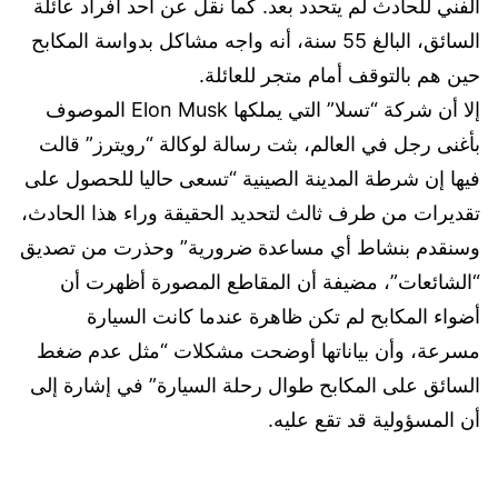
الفني للحادث لم يتحدد بعد. كما نقل عن أحد أفراد عائلة
السائق، البالغ 55 سنة، أنه واجه مشاكل بدواسة المكابح
حين هم بالتوقف أمام متجر للعائلة.
إلا أن شركة “تسلا” التي يملكها Elon Musk الموصوف
بأغنى رجل في العالم، بثت رسالة لوكالة “رويترز” قالت
فيها إن شرطة المدينة الصينية “تسعى حاليا للحصول على
تقديرات من طرف ثالث لتحديد الحقيقة وراء هذا الحادث،
وسنقدم بنشاط أي مساعدة ضرورية” وحذرت من تصديق
“الشائعات”، مضيفة أن المقاطع المصورة أظهرت أن
أضواء المكابح لم تكن ظاهرة عندما كانت السيارة
مسرعة، وأن بياناتها أوضحت مشكلات “مثل عدم ضغط
السائق على المكابح طوال رحلة السيارة” في إشارة إلى
أن المسؤولية قد تقع عليه.