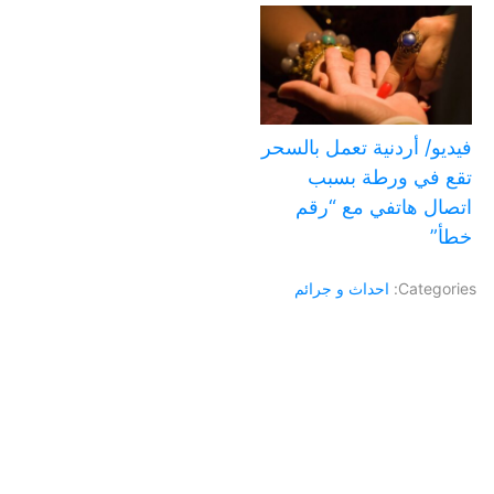
فيديو/ أردنية تعمل بالسحر
تقع في ورطة بسبب
اتصال هاتفي مع “رقم
خطأ”
Categories:
احداث و جرائم