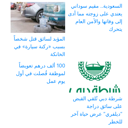
السعودية.. مقيم سوداني
يعتدي على زوجته مما أدى
إلى وفاتها والأمن العام
يتحرك
المؤبد لسائق قتل شخصاً
بسبب «ركنة سيارة» في
الخانكة
100 ألف درهم تعويضاً
لموظفة فُصلت في أول
يوم عمل
شرطة دبي تُلقي القبض
على سائق دراجة
“ديلفري” عرض حياة آخر
للخطر