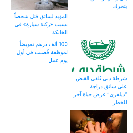
يتحرك
المؤبد لسائق قتل شخصاً
بسبب «ركنة سيارة» في
الخانكة
100 ألف درهم تعويضاً
لموظفة فُصلت في أول
يوم عمل
شرطة دبي تُلقي القبض
على سائق دراجة
“ديلفري” عرض حياة آخر
للخطر