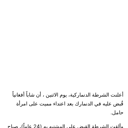
أعلنت الشرطة الدنماركية، يوم الاثنين ، أن شاباً أفغانياً
قُبض عليه في الدنمارك بعد اعتداء مميت على امرأة
حامل.
وألقت الشرطة القبض على المشتبه به (24 عاماً)، صباح