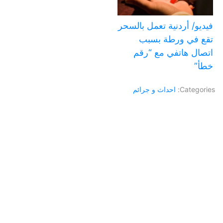
فيديو/ أردنية تعمل بالسحر
تقع في ورطة بسبب
اتصال هاتفي مع “رقم
خطأ”
Categories:
احداث و جرائم