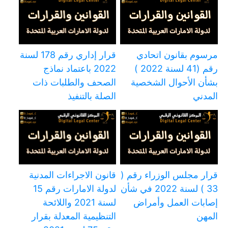
مرسوم بقانون اتحادي
قرار إداري رقم 178 لسنة
رقم (41 لسنة 2022 )
2022 باعتماد نماذج
بشأن الأحوال الشخصية
الصحف والطلبات ذات
المدني
الصلة بالتنفيذ
قرار مجلس الوزراء رقم (
قانون الاجراءات المدنية
33 ) لسنة 2022 في شأن
لدولة الامارات رقم 15
إصابات العمل وأمراض
لسنة 2021 واللائحة
المهن
التنظيمية المعدلة بقرار