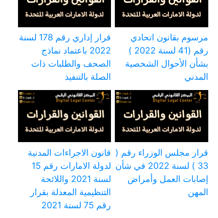
مرسوم بقانون اتحادي
قرار إداري رقم 178 لسنة
رقم (41 لسنة 2022 )
2022 باعتماد نماذج
بشأن الأحوال الشخصية
الصحف والطلبات ذات
المدني
الصلة بالتنفيذ
قرار مجلس الوزراء رقم (
قانون الاجراءات المدنية
33 ) لسنة 2022 في شأن
لدولة الامارات رقم 15
إصابات العمل وأمراض
لسنة 2021 واللائحة
المهن
التنظيمية المعدلة بقرار
رقم 75 لسنة 2021