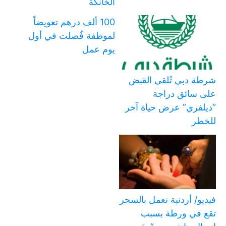
الخانكة
100 ألف درهم تعويضاً
لموظفة فُصلت في أول
يوم عمل
شرطة دبي تُلقي القبض
على سائق دراجة
“ديلفري” عرض حياة آخر
للخطر
فيديو/ أردنية تعمل بالسحر
تقع في ورطة بسبب