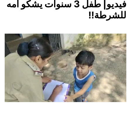
فيديو| طفل 3 سنوات يشكو أمه
للشرطة!!