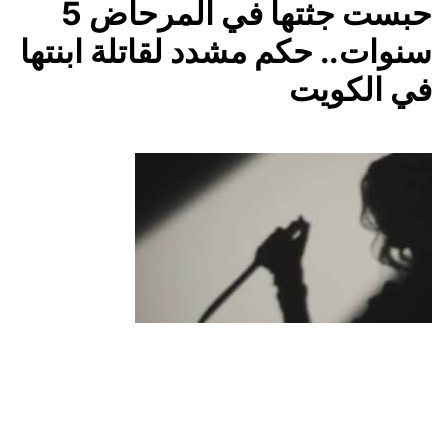
حبست جثتها في المرحاض 5
سنوات.. حكم مشدد لقاتلة ابنتها
في الكويت