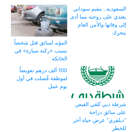
السعودية.. مقيم سوداني
يعتدي على زوجته مما أدى
إلى وفاتها والأمن العام
يتحرك
المؤبد لسائق قتل شخصاً
بسبب «ركنة سيارة» في
الخانكة
100 ألف درهم تعويضاً
لموظفة فُصلت في أول
يوم عمل
شرطة دبي تُلقي القبض
على سائق دراجة
“ديلفري” عرض حياة آخر
للخطر