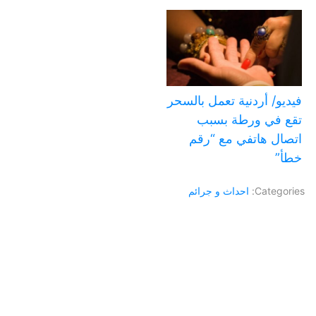
فيديو/ أردنية تعمل بالسحر
تقع في ورطة بسبب
اتصال هاتفي مع “رقم
خطأ”
Categories:
احداث و جرائم