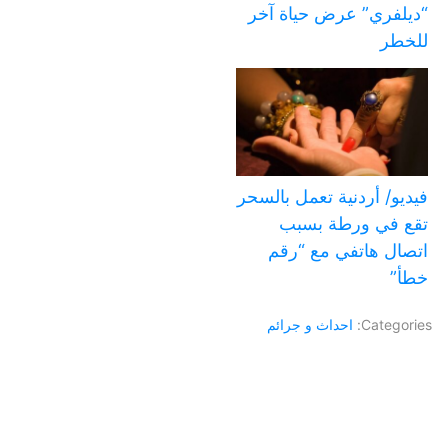
“ديلفري” عرض حياة آخر
للخطر
فيديو/ أردنية تعمل بالسحر
تقع في ورطة بسبب
اتصال هاتفي مع “رقم
خطأ”
Categories:
احداث و جرائم