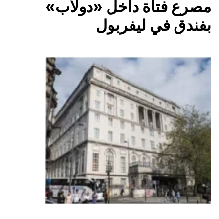
مصرع فتاة داخل «دولاب»
بفندق في ليفربول