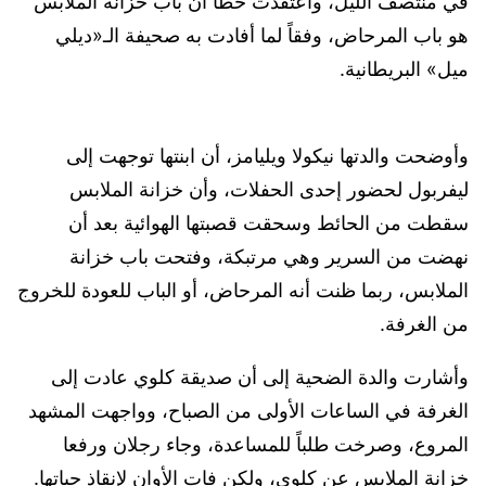
في منتصف الليل، واعتقدت خطأ أن باب خزانة الملابس
هو باب المرحاض، وفقاً لما أفادت به صحيفة الـ«ديلي
ميل» البريطانية.
وأوضحت والدتها نيكولا ويليامز، أن ابنتها توجهت إلى
ليفربول لحضور إحدى الحفلات، وأن خزانة الملابس
سقطت من الحائط وسحقت قصبتها الهوائية بعد أن
نهضت من السرير وهي مرتبكة، وفتحت باب خزانة
الملابس، ربما ظنت أنه المرحاض، أو الباب للعودة للخروج
من الغرفة.
وأشارت والدة الضحية إلى أن صديقة كلوي عادت إلى
الغرفة في الساعات الأولى من الصباح، وواجهت المشهد
المروع، وصرخت طلباً للمساعدة، وجاء رجلان ورفعا
خزانة الملابس عن كلوي، ولكن فات الأوان لإنقاذ حياتها.