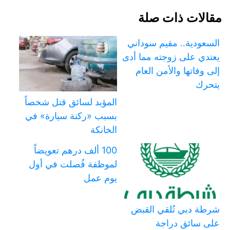
مقالات ذات صلة
السعودية.. مقيم سوداني
يعتدي على زوجته مما أدى
إلى وفاتها والأمن العام
يتحرك
المؤبد لسائق قتل شخصاً
بسبب «ركنة سيارة» في
الخانكة
100 ألف درهم تعويضاً
لموظفة فُصلت في أول
يوم عمل
شرطة دبي تُلقي القبض
على سائق دراجة