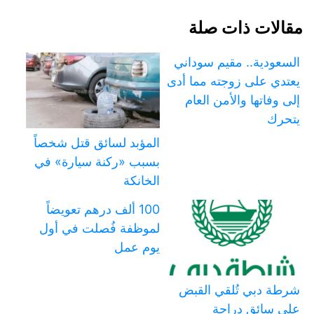
مقالات ذات صلة
السعودية.. مقيم سوداني
يعتدي على زوجته مما أدى
إلى وفاتها والأمن العام
يتحرك
المؤبد لسائق قتل شخصاً
بسبب «ركنة سيارة» في
الخانكة
100 ألف درهم تعويضاً
لموظفة فُصلت في أول
يوم عمل
شرطة دبي تُلقي القبض
على سائق دراجة