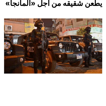
يطعن شقيقه من أجل «المانجا»