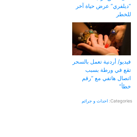
“ديلفري” عرض حياة آخر
للخطر
فيديو/ أردنية تعمل بالسحر
تقع في ورطة بسبب
اتصال هاتفي مع “رقم
خطأ”
Categories:
احداث و جرائم