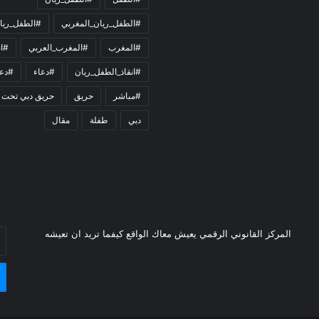
#الطفل_ريان_المغربي
#الطفل_ريا
#المغرب
#المغرب_العربي
#ان
#انقاذ_الطفل_ريان
#دعاء
#دعو
#مباشر
حريق
حريق دبي تحت 
دبي
طفلة
مقال
أد
المركز القانوني الرقمي يعيش معاك الواقع كيفما تريد ان تعيشه
بر
ال