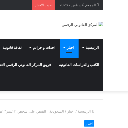
الجمعة, أغسطس 7 2026
احدث الاخبار
الرئيسية
اخبار
احداث و جرائم
ثقافة قانونية
الكتب والدراسات القانونية
فريق المركز القانوني الرقمي ال
الرئيسية
/
اخبار
/
السعودية.. القبض على شخص “اعتمر” عن ر
اخبار