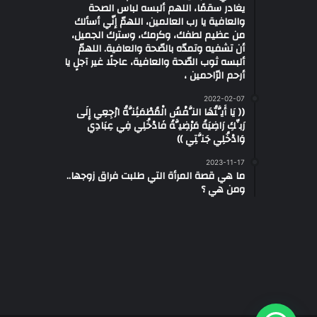
يغادر سقمًا، اللهم ألبسه لباس الصحة
والعافية يا رب العالمين، اللهمّ إنّي أسألك
من عظيم لطفك، وكرمك، وسترك الجميل،
أن تشفيه وتمدّه بالصّحة والعافية. اللهمّ
ألبسه ثوب الصّحة والعافية، عاجلًا غير آجلٍ يا
أرحم الرّاحمين ،
2022-02-07
(( يَا أَيَّتُهَا النَّفْسُ الْمُطْمَئِنَّةُ ارْجِعِي إِلَى
رَبِّكِ رَاضِيَةً مَرْضِيَّةً فَادْخُلِي فِي عِبَادِي
وَادْخُلِي جَنَّتِي ))
2023-11-17
ما هي قصة المرأة التي طلبت فراق زوجها..
ومن هي ؟