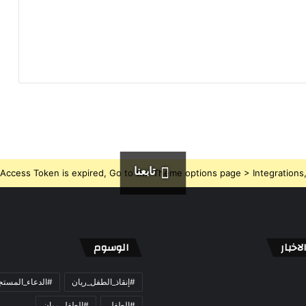
تابعنا
Access Token is expired, Go to the Theme options page > Integrations, t
اخبار
الوسوم
#إنقاذ_الطفل_ريان
#الدعاء_المست
#الطفل
#الطفل_ريان