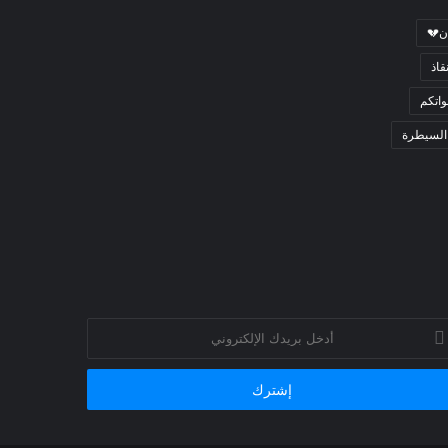
ن💔
قاذ
اتكم
السيطرة
خل
يدك
إلكتروني