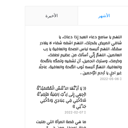
الأشهر
الأخيرة
اللهم يا سامع دعاء العبد إذا دعاك، يا
شافي المريض بقدرتك، اللهم اشفه شفاء لا يغادر
سقمًا، اللهم ألبسه لباس الصحة والعافية يا رب
العالمين، اللهمّ إنّي أسألك من عظيم لطفك،
وكرمك، وسترك الجميل، أن تشفيه وتمدّه بالصّحة
والعافية. اللهمّ ألبسه ثوب الصّحة والعافية، عاجلًا
غير آجلٍ يا أرحم الرّاحمين ،
2022-05-06
(( يَا أَيَّتُهَا النَّفْسُ الْمُطْمَئِنَّةُ
ارْجِعِي إِلَى رَبِّكِ رَاضِيَةً مَرْضِيَّةً
فَادْخُلِي فِي عِبَادِي وَادْخُلِي
جَنَّتِي ))
2022-02-07
ما هي قصة المرأة التي طلبت
فراق زوجها.. ومن هي ؟