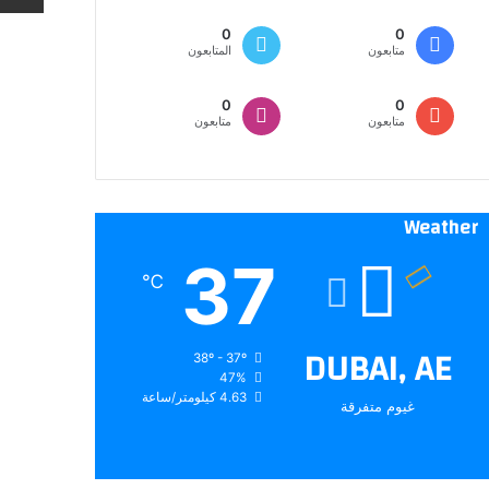
0
0
متابعون
المتابعون
0
0
متابعون
متابعون
Weather
37
℃
DUBAI, AE
38º - 37º
47%
4.63 كيلومتر/ساعة
غيوم متفرقة