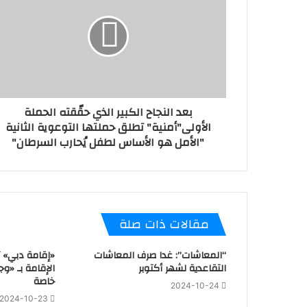
بعد النجاح الكبير الذي حقّقته الحملة
الأولى"أمنية" تطلق حملتها التوعوية الثانية
"الأمل هو الأساس لطفل يُحارب السرطان"
مقالات ذات صلة
“المعاشات”: غدا صرف المعاشات
«إقامة دبي» 
التقاعدية لشهر أكتوبر
الإقامة بـ «وج
خاصة
2024-10-24
2024-10-23