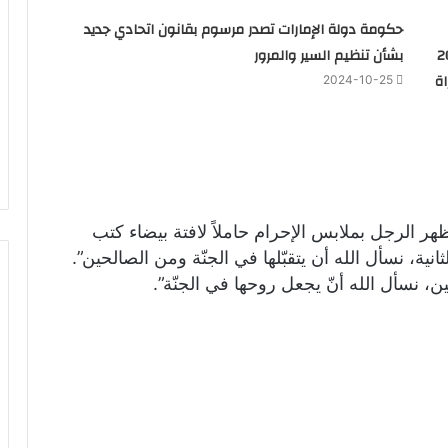
حكومة دولة الإمارات تصدر مرسوم بقانون اتحادي جديد
 كل منهم 200
بشأن تنظيم السير والمرور
ة
2024-10-25
يديو، ومدّته لا تتجاوز 20 ثانية، ظهر الرجل بملابس الإحرام حاملاً لافتة بيضاء كتب
انية، نسأل الله أن يتقبّلها في الجنّة ومن الصالحين”.
، نسأل الله أنّ يجعل روحها في الجنّة”.