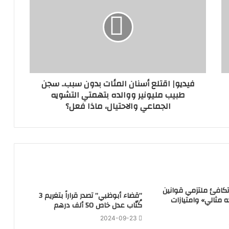
فيديو| اقتلع أسنان المئات بدون سبب.. سجن
طبيب مليونير ووالده بتهمتي التشويه
الجماعي والاحتيال، ماذا فعل؟
تكافئ ملتزمي قوانين
‏”قضاء أبوظبي” تصدر قراراً بتغريم 3
ه مثالي» وامتيازات
كُتّاب عدل خاص 50 ألف درهم
2024-09-23