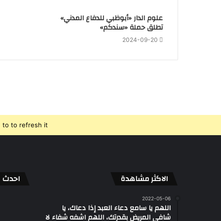
علوم الدار «أبوظبي للدفاع المدني»
تطلق حملة «سندكم»
2024-09-20
o to refresh it.
الاكثر مشاهدة
احدث ال
2022-05-06
اللهم يا سامع دعاء العبد إذا دعاك، يا
شافي المريض بقدرتك، اللهم اشفه شفاء لا