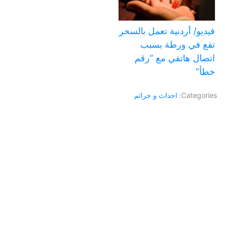
فيديو/ أردنية تعمل بالسحر
تقع في ورطة بسبب
اتصال هاتفي مع “رقم
خطأ”
Categories:
احداث و جرائم