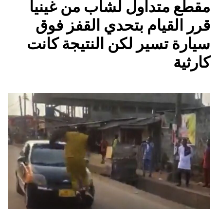
مقطع متداول لشاب من غينيا
قرر القيام بتحدي القفز فوق
سيارة تسير لكن النتيجة كانت
كارثية