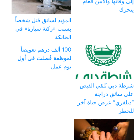
إلى وفاتها والأمن العام
يتحرك
المؤبد لسائق قتل شخصاً
بسبب «ركنة سيارة» في
الخانكة
100 ألف درهم تعويضاً
لموظفة فُصلت في أول
يوم عمل
شرطة دبي تُلقي القبض
على سائق دراجة
“ديلفري” عرض حياة آخر
للخطر