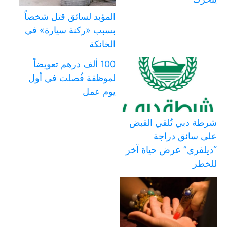
المؤبد لسائق قتل شخصاً
بسبب «ركنة سيارة» في
الخانكة
100 ألف درهم تعويضاً
لموظفة فُصلت في أول
يوم عمل
شرطة دبي تُلقي القبض
على سائق دراجة
“ديلفري” عرض حياة آخر
للخطر