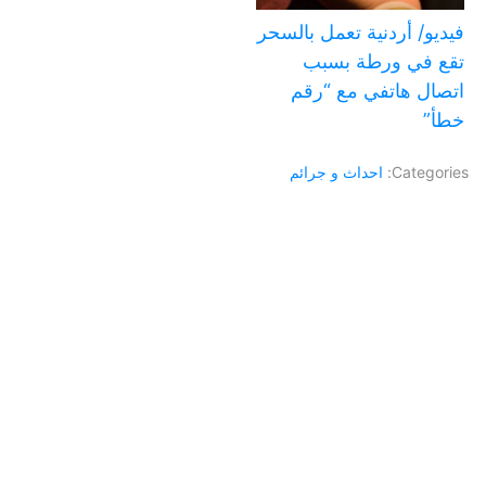
فيديو/ أردنية تعمل بالسحر
تقع في ورطة بسبب
اتصال هاتفي مع “رقم
خطأ”
Categories:
احداث و جرائم