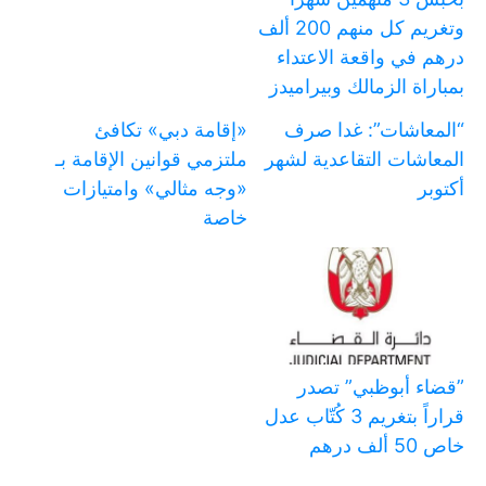
وتغريم كل منهم 200 ألف
درهم في واقعة الاعتداء
بمباراة الزمالك وبيراميدز
“المعاشات”: غدا صرف
«إقامة دبي» تكافئ
المعاشات التقاعدية لشهر
ملتزمي قوانين الإقامة بـ
أكتوبر
«وجه مثالي» وامتيازات
خاصة
‏”قضاء أبوظبي” تصدر
قراراً بتغريم 3 كُتّاب عدل
خاص 50 ألف درهم