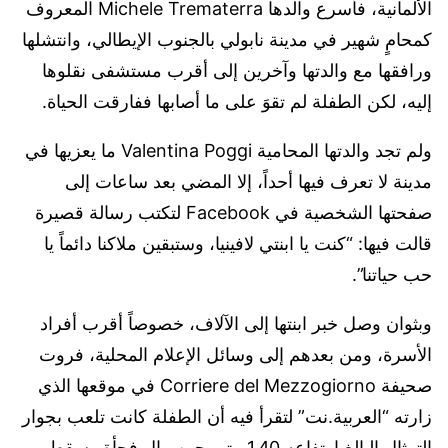
الألمانية، فأسرع والدها Michele Trematerra المعروف
كمحامٍ شهير في مدينة نابولي بالجنوب الإيطالي، وانتشلها
ورافقها مع والدتها وآخرين إلى أقرب مستشفى نقلوها
إليه، لكن الطفلة لم تقوَ على ما أصابها ففارقت الحياة.
ولم تجد والدتها المحامية Valentina Poggi ما يعزيها في
مدينة لا تعرف فيها أحداً، إلا المضي بعد ساعات إلى
صفحتها الشخصية في Facebook لتكتب رسالة قصيرة
قالت فيها: “كنت يا ابنتي لافينيا، وستبقين ملاكنا دائماً يا
حب حياتنا”.
وبثوان وصل خبر ابنتها إلى الآلاف، خصوصاً أقرب أفراد
الأسرة، ومن بعدهم إلى وسائل الإعلام المحلية، فروت
صحيفة Corriere del Mezzogiorno في موقعها الذي
زارته “العربية.نت” لتقرأ فيه أن الطفلة كانت تلعب بجوار
التمثال البالغ ارتفاعه 1.40 متر، حين مال فجأة وسقط