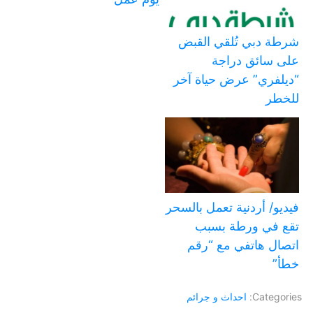
شرطة دبي تُلقي القبض
على سائق دراجة
“ديلفري” عرض حياة آخر
للخطر
فيديو/ أردنية تعمل بالسحر
تقع في ورطة بسبب
اتصال هاتفي مع “رقم
خطأ”
Categories:
احداث و جرائم