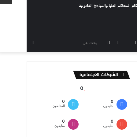
ام المحاكم العليا والمبادئ القانونية
رام
TikTok
سناب
مقال
الوضع
بحث
شات
عشوائي
المظلم
عن
الشبكات الاجتماعية
0
0
0
متابعون
المتابعون
0
0
متابعون
متابعون