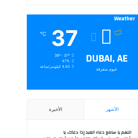
Weather
37
℃
DUBAI, AE
38º - 37º
47%
4.63 كيلومتر/ساعة
غيوم متفرقة
الأشهر
الأخيرة
اللهم يا سامع دعاء العبد إذا دعاك، يا