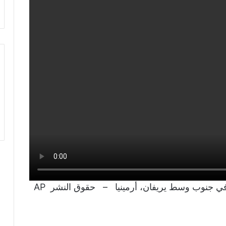
رجال الإطفاء بعد الانفجار في سوق سورمالو في جنوب وسط يريفان، أرمينيا – حقوق النشر AP