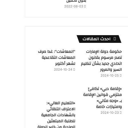
بدون تحميل
2022-06-03
احدث المقالات
حكومة دولة الإمارات
“المعاشات”: غدا صرف
تصدر مرسوم بقانون
المعاشات التقاعدية
اتحادي جديد بشأن تنظيم
لشهر أكتوبر
السير والمرور
2024-10-24
2024-10-25
«إقامة دبي» تكافئ
ملتزمي قوانين الإقامة
بـ «وجه مثالي»
«التعليم العالي»:
وامتيازات خاصة
الاعتراف التلقائي
2024-10-23
بالشهادات الجامعية
للطلبة المبتعثين
الصادرة من خارج الدولة