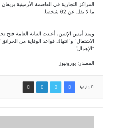
المراكز التجارية في العاصمة الأرمينية يريفان 
ما لا يقل عن 62 شخصا.
ومنذ أمس الإثنين، أعلنت النيابة العامة فتح 
الاشتعال” و”انتهاك قواعد الوقاية من الحرائ
“الإهمال”.
المصدر: يورونيوز
فيسبوك
تويتر
لينكدإن
مشاركة عبر البريد
شاركها