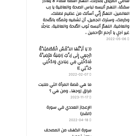
شافي المريض بقدرتك، اللهم اشفه شفاء لا يغادر
سقمًا، اللهم ألبسه لباس الصحة والعافية يا رب
العالمين، اللهمّ إنّي أسألك من عظيم لطفك،
وكرمك، وسترك الجميل، أن تشفيه وتمدّه بالصّحة
والعافية. اللهمّ ألبسه ثوب الصّحة والعافية، عاجلًا
غير آجلٍ يا أرحم الرّاحمين ،
2022-05-06
(( يَا أَيَّتُهَا النَّفْسُ الْمُطْمَئِنَّةُ
ارْجِعِي إِلَى رَبِّكِ رَاضِيَةً مَرْضِيَّةً
فَادْخُلِي فِي عِبَادِي وَادْخُلِي
جَنَّتِي ))
2022-02-07
ما هي قصة المرأة التي طلبت
فراق زوجها.. ومن هي ؟
2023-11-17
‏الإعجاز العددي في سورة
(القدر)
2022-04-18
سورة الكهف من المصحف