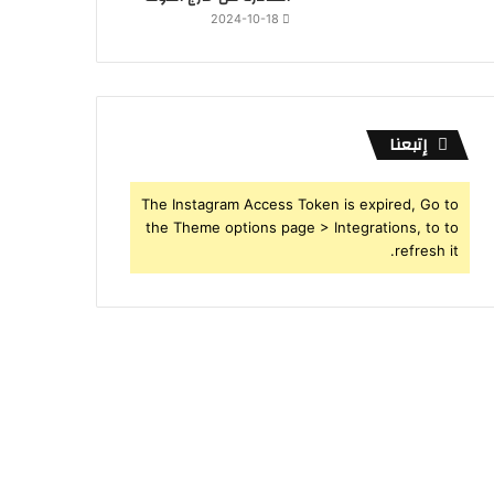
2024-10-18
إتبعنا
The Instagram Access Token is expired, Go to
the Theme options page > Integrations, to to
refresh it.