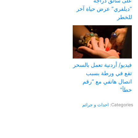
على سائق دراجة
“ديلفري” عرض حياة آخر
للخطر
فيديو/ أردنية تعمل بالسحر
تقع في ورطة بسبب
اتصال هاتفي مع “رقم
خطأ”
Categories:
احداث و جرائم