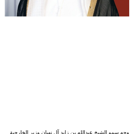
وجه سمو الشيخ عبدالله بن زايد آل نهيان وزير الخارجية