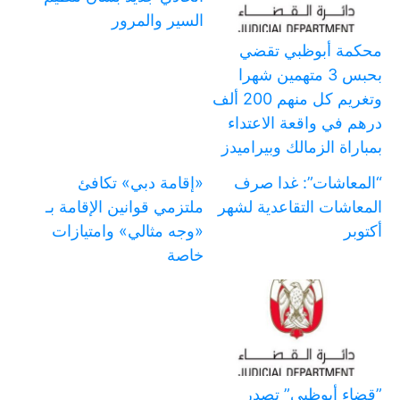
السير والمرور
محكمة أبوظبي تقضي
بحبس 3 متهمين شهرا
وتغريم كل منهم 200 ألف
درهم في واقعة الاعتداء
بمباراة الزمالك وبيراميدز
“المعاشات”: غدا صرف
«إقامة دبي» تكافئ
المعاشات التقاعدية لشهر
ملتزمي قوانين الإقامة بـ
أكتوبر
«وجه مثالي» وامتيازات
خاصة
‏”قضاء أبوظبي” تصدر