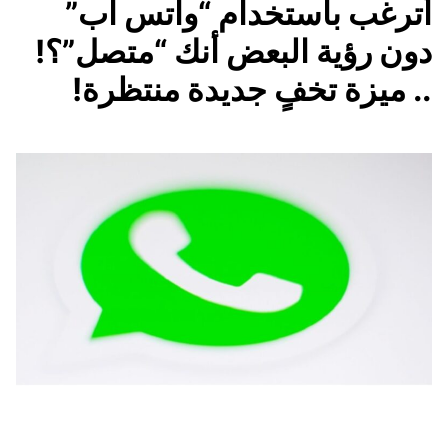
أترغب باستخدام “واتس آب”
دون رؤية البعض أنك “متصل”؟!
.. ميزة تخفٍ جديدة منتظرة!