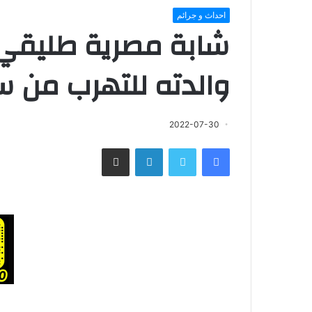
احداث و جرائم
شابة مصرية طليقي 
والدته للتهرب من س
2022-07-30
فيسبوك
تويتر
لينكدإن
مشاركة عبر البريد