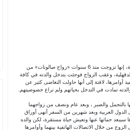
وقالت المدعية أمام المحكمة خلال نظر القضية، إنها تزوجت منذ 6 سنوات «زواج صالونات» من
دقهلية، وعقب الزواج فوجئت بتدخل والدته في كافة
أوامرها، لافتة إلى أنها حاولت التغاضى كثير عن
 والدته تمادت في التدخل بحياتهم ولم تراع خصوصيتهم.
ها بالتحمل والصبر ، وبعد عام ونصف من زواجهما
 الدول العربية وبعد شهرين من السفر أنهى أوراق
 سيبعد حماتها عنها وتعيش حياة مستقرة، لكن والده
لزوج من خلال الاتصالات الهاتفية بينهما وأوامرها