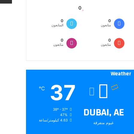
0
0
0
متابعون
المتابعون
0
0
متابعون
متابعون
Weather
37
℃
DUBAI, AE
38º - 37º
47%
4.63 كيلومتر/ساعة
غيوم متفرقة