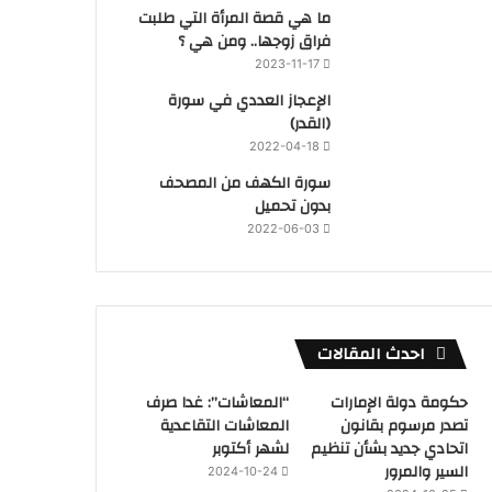
ما هي قصة المرأة التي طلبت
فراق زوجها.. ومن هي ؟
2023-11-17
‏الإعجاز العددي في سورة
(القدر)
2022-04-18
سورة الكهف من المصحف
بدون تحميل
2022-06-03
احدث المقالات
حكومة دولة الإمارات
“المعاشات”: غدا صرف
تصدر مرسوم بقانون
المعاشات التقاعدية
اتحادي جديد بشأن تنظيم
لشهر أكتوبر
السير والمرور
2024-10-24