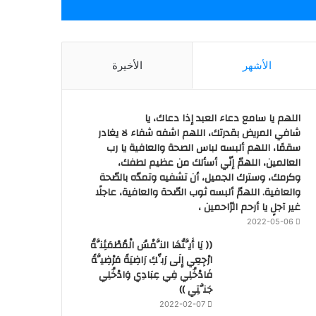
الأشهر
الأخيرة
اللهم يا سامع دعاء العبد إذا دعاك، يا
شافي المريض بقدرتك، اللهم اشفه شفاء لا يغادر
سقمًا، اللهم ألبسه لباس الصحة والعافية يا رب
العالمين، اللهمّ إنّي أسألك من عظيم لطفك،
وكرمك، وسترك الجميل، أن تشفيه وتمدّه بالصّحة
والعافية. اللهمّ ألبسه ثوب الصّحة والعافية، عاجلًا
غير آجلٍ يا أرحم الرّاحمين ،
2022-05-06
(( يَا أَيَّتُهَا النَّفْسُ الْمُطْمَئِنَّةُ
ارْجِعِي إِلَى رَبِّكِ رَاضِيَةً مَرْضِيَّةً
فَادْخُلِي فِي عِبَادِي وَادْخُلِي
جَنَّتِي ))
2022-02-07