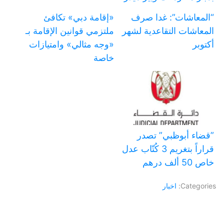
“المعاشات”: غدا صرف
«إقامة دبي» تكافئ
المعاشات التقاعدية لشهر
ملتزمي قوانين الإقامة بـ
أكتوبر
«وجه مثالي» وامتيازات
خاصة
‏”قضاء أبوظبي” تصدر
قراراً بتغريم 3 كُتّاب عدل
خاص 50 ألف درهم
Categories:
اخبار