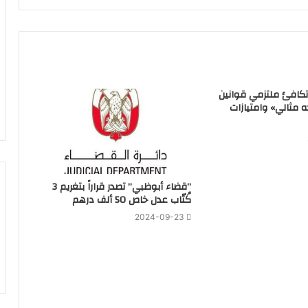
تكافئ ملتزمي قوانين
ه مثالي» وامتيازات
‏”قضاء أبوظبي” تصدر قراراً بتغريم 3
كُتّاب عدل خاص 50 ألف درهم
2024-09-23