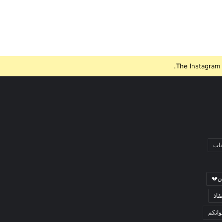
The Instagram 
جاب
ن💔
قاذ
اتكم