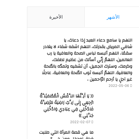
الأشهر
الأخيرة
اللهم يا سامع دعاء العبد إذا دعاك، يا
شافي المريض بقدرتك، اللهم اشفه شفاء لا يغادر
سقمًا، اللهم ألبسه لباس الصحة والعافية يا رب
العالمين، اللهمّ إنّي أسألك من عظيم لطفك،
وكرمك، وسترك الجميل، أن تشفيه وتمدّه بالصّحة
والعافية. اللهمّ ألبسه ثوب الصّحة والعافية، عاجلًا
غير آجلٍ يا أرحم الرّاحمين ،
2022-05-06
(( يَا أَيَّتُهَا النَّفْسُ الْمُطْمَئِنَّةُ
ارْجِعِي إِلَى رَبِّكِ رَاضِيَةً مَرْضِيَّةً
فَادْخُلِي فِي عِبَادِي وَادْخُلِي
جَنَّتِي ))
2022-02-07
ما هي قصة المرأة التي طلبت
فراق زوجها.. ومن هي ؟