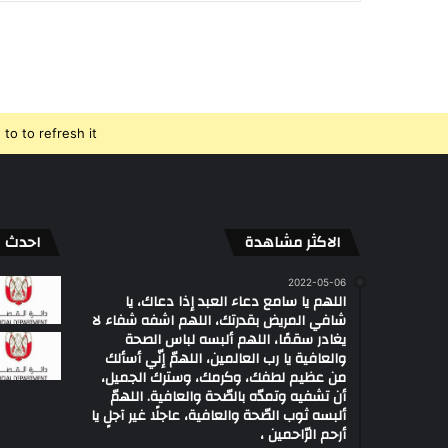
o to refresh it.
الاكثر مشاهدة
احدث ال
2022-05-06
اللهم يا سامع دعاء العبد إذا دعاك، يا
شافي المريض بقدرتك، اللهم اشفه شفاء لا
يغادر سقمًا، اللهم ألبسه لباس الصحة
والعافية يا رب العالمين، اللهمّ إنّي أسألك
من عظيم لطفك، وكرمك، وسترك الجميل،
أن تشفيه وتمدّه بالصّحة والعافية. اللهمّ
ألبسه ثوب الصّحة والعافية، عاجلًا غير آجلٍ يا
أرحم الرّاحمين ،