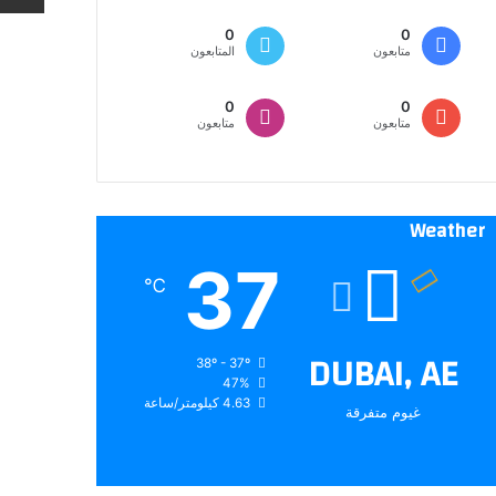
0
0
متابعون
المتابعون
0
0
متابعون
متابعون
Weather
37
℃
DUBAI, AE
38º - 37º
47%
4.63 كيلومتر/ساعة
غيوم متفرقة