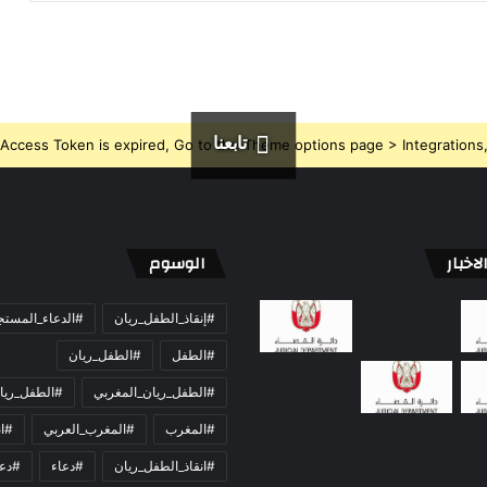
تابعنا
Access Token is expired, Go to the Theme options page > Integrations, t
اخبار
الوسوم
#إنقاذ_الطفل_ريان
#الدعاء_المست
#الطفل
#الطفل_ريان
#الطفل_ريان_المغربي
#الطفل_ريا
#المغرب
#المغرب_العربي
#ان
#انقاذ_الطفل_ريان
#دعاء
#دعو