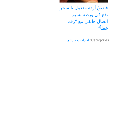
فيديو/ أردنية تعمل بالسحر
تقع في ورطة بسبب
اتصال هاتفي مع “رقم
خطأ”
Categories:
احداث و جرائم