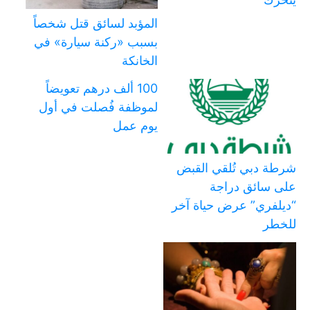
المؤبد لسائق قتل شخصاً
بسبب «ركنة سيارة» في
الخانكة
100 ألف درهم تعويضاً
لموظفة فُصلت في أول
يوم عمل
شرطة دبي تُلقي القبض
على سائق دراجة
“ديلفري” عرض حياة آخر
للخطر