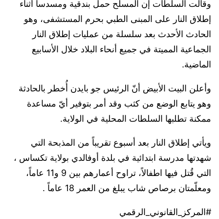
وقالت السلطات إن المسلح حمل بندقية ومسدسا أثناء
إطلاق النار على المبنى الطبي بحرم المستشفى، وهو
الحادث الأحدث بعد سلسلة من عمليات إطلاق النار
الجماعية المميتة في جميع أنحاء البلاد خلال الأسابيع
الماضية.
وأعلن البيت الأبيض أنّ الرئيس جو بايدن أُخطر بالحادثة
وهو يتابع الوضع من كثب وقد أمر بتوفير أيّ مساعدة
ممكنة تطلبها السلطات المحلية في الولاية.
ويأتي إطلاق النار بعد أسبوع تقريباً من المذبحة التي
شهدتها مدرسة ابتدائية في بلدة أوفالدي بولاية تكساس ،
التي قُتل فيها اطفالاً، تراوح أعمارهم بين 9 و11 عاماً،
ومعلّمتان برصاص شاب يبلغ من العمر 18 عاماً .
#المركز_القانوني_الرقمي