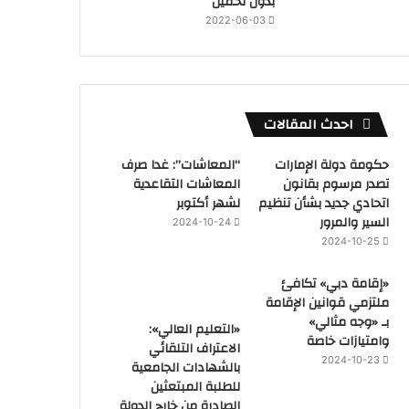
بدون تحميل
2022-06-03
احدث المقالات
حكومة دولة الإمارات
“المعاشات”: غدا صرف
تصدر مرسوم بقانون
المعاشات التقاعدية
اتحادي جديد بشأن تنظيم
لشهر أكتوبر
السير والمرور
2024-10-24
2024-10-25
«إقامة دبي» تكافئ
ملتزمي قوانين الإقامة
بـ «وجه مثالي»
«التعليم العالي»:
وامتيازات خاصة
الاعتراف التلقائي
2024-10-23
بالشهادات الجامعية
للطلبة المبتعثين
الصادرة من خارج الدولة