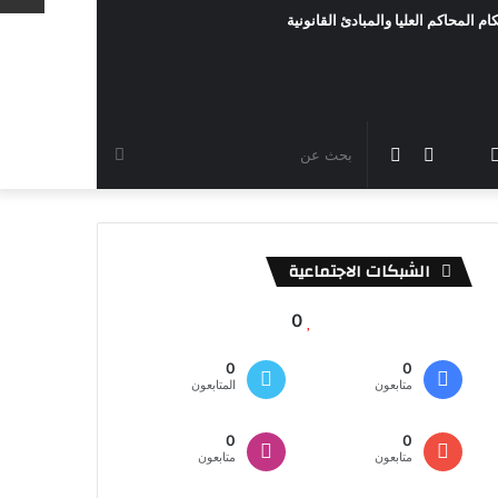
ام المحاكم العليا والمبادئ القانونية
رام
TikTok
سناب
مقال
الوضع
بحث
شات
عشوائي
المظلم
عن
الشبكات الاجتماعية
0
0
0
متابعون
المتابعون
0
0
متابعون
متابعون