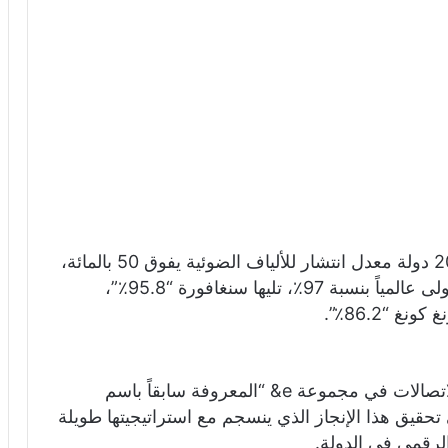
وبحسب البيانات التي رصدها التقرير، حققت 20 دولة معدل انتشار للألياف الضوئية يفوق 50 بالمائة،
وحلت الإمارات العربية المتحدة في المرتبة الأولى عالمياً بنسبة 97٪، تليها سنغافورة “95.8٪”،
وتعد شبكة “اتصالات الإمارات”، وهي ركيزة الاتصالات في مجموعة e& “المعروفة سابقاً باسم
تحقيق هذا الإنجاز الذي ينسجم مع استراتيجيتها طويلة
الرقمي في الدولة.