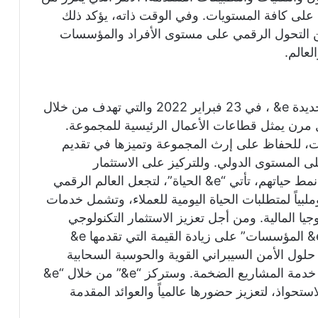
 على كافة المستويات. وفي الوقت ذاته، يؤكد ذلك
ين التحول الرقمي على مستوى الأفراد والمؤسسات
لعالم.
وأطلقت مجموعة اتصالات علامتها التجارية الجديدة e& ، في 23 فبراير 2022 والتي تهدف من خلال
ال مرن يمثل قطاعات الأعمال الرئيسية للمجموعة.
ت، للحفاظ على إرث المجموعة وتميزها في تقديم
 المستوى الدولي. وللتركيز على الاستثمار
التكنولوجي للعملاء، بما يرتقي بتجاربهم ويعزز نمط حياتهم، تأتي “e& الحياة”، لتجعل العالم الرقمي
ملبياً لمتطلبات الحياة اليومية للعملاء، وتشمل خدمات
وجيا المالية. ومن أجل تعزيز الاستثمار التكنولوجي
للحكومات وقطاع الأعمال والمشاريع، تركز “e& المؤسسات” على زيادة القيمة التي تقدمها e&
ل الأمن السيبراني القوية والحوسبة السحابية
وإنترنت الأشياء والذكاء الاصطناعي، فضلاً عن خدمة المشاريع الضخمة. وستركز “e&” من خلال “e&
ستحواذ، لتعزيز حضورها عالمياً والعوائد المقدمة