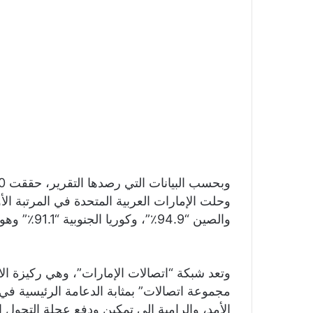
والصين “94.9٪”، وكوريا الجنوبية “91.1٪” وهونغ كونغ “86.2٪”.
مجموعة اتصالات” بمثابة الدعامة الرئيسية في 
الأمد، والرامية الى تمكين ودفع عجلة التحول 