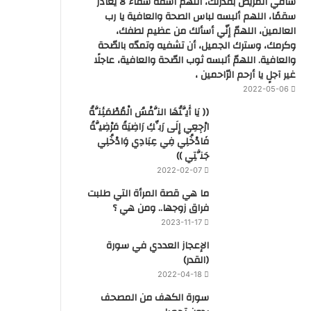
شافي المريض بقدرتك، اللهم اشفه شفاء لا يغادر
سقمًا، اللهم ألبسه لباس الصحة والعافية يا رب
العالمين، اللهمّ إنّي أسألك من عظيم لطفك،
وكرمك، وسترك الجميل، أن تشفيه وتمدّه بالصّحة
والعافية. اللهمّ ألبسه ثوب الصّحة والعافية، عاجلًا
غير آجلٍ يا أرحم الرّاحمين ،
2022-05-06
(( يَا أَيَّتُهَا النَّفْسُ الْمُطْمَئِنَّةُ
ارْجِعِي إِلَى رَبِّكِ رَاضِيَةً مَرْضِيَّةً
فَادْخُلِي فِي عِبَادِي وَادْخُلِي
جَنَّتِي ))
2022-02-07
ما هي قصة المرأة التي طلبت
فراق زوجها.. ومن هي ؟
2023-11-17
‏الإعجاز العددي في سورة
(القدر)
2022-04-18
سورة الكهف من المصحف