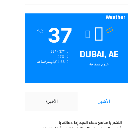
Weather
37
℃
DUBAI, AE
38º - 37º
47%
4.63 كيلومتر/ساعة
غيوم متفرقة
الأشهر
الأخيرة
اللهم يا سامع دعاء العبد إذا دعاك، يا