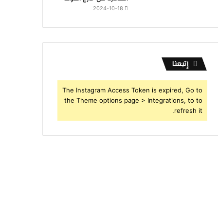
2024-10-18
إتبعنا
The Instagram Access Token is expired, Go to
the Theme options page > Integrations, to to
refresh it.