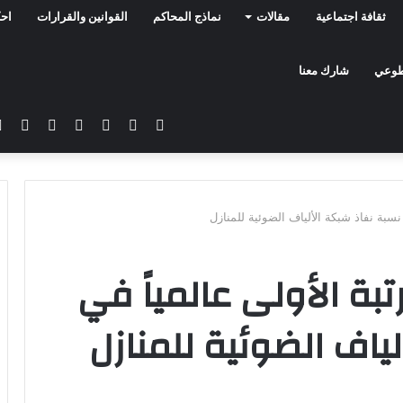
ثقافة اجتماعية
مقالات
نماذج المحاكم
القوانين والقرارات
احك
تطوعي
شارك معنا
فيسبوك
تويتر
يوتيوب
انستقرام
سناب
تيلق
تشات
 نسبة نفاذ شبكة الألياف الضوئية للمنازل
تبة الأولى عالمياً في
ياف الضوئية للمنازل