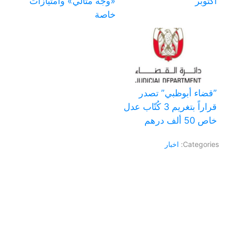
أكتوبر
«وجه مثالي» وامتيازات
خاصة
‏”قضاء أبوظبي” تصدر
قراراً بتغريم 3 كُتّاب عدل
خاص 50 ألف درهم
Categories:
اخبار