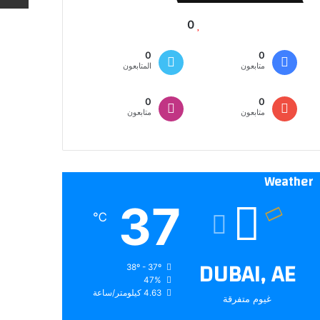
0
0
0
متابعون
المتابعون
0
0
متابعون
متابعون
Weather
37
℃
DUBAI, AE
38º - 37º
47%
4.63 كيلومتر/ساعة
غيوم متفرقة