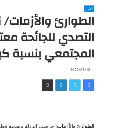
اخبار
الطوارئ والأزمات/ ن
التصدي للجائحة معت
المجتمعي بنسبة كبي
2022-05-12
فيسبوك
تويتر
لينكدإن
مشاركة عبر البريد
الطوارئ والأزمات
: حرصت الدولة وبجميع قطا