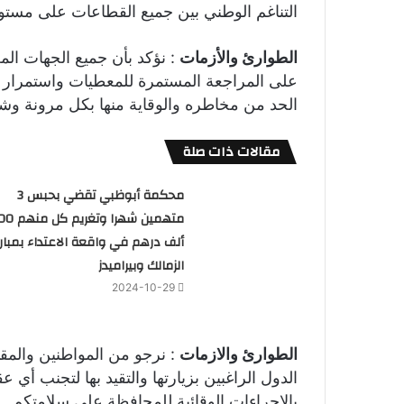
التناغم الوطني بين جميع القطاعات على مستوى
الطوارئ والأزمات
على المراجعة المستمرة للمعطيات واستمرار 
الحد من مخاطره والوقاية منها بكل مرونة وشف
مقالات ذات صلة
محكمة أبوظبي تقضي بحبس 3
متهمين شهرا وتغريم
ألف درهم في واقعة الاعتداء بمبارا
الزمالك وبيراميدز
2024-10-29
الطوارئ والازمات
: نرجو من المواطنين والمق
الدول الراغبين بزيارتها والتقيد بها لتجنب أي
بالإجراءات الوقائية للمحافظة على سلامتكم .