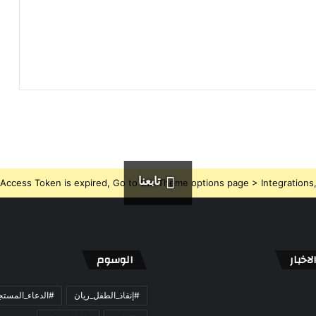
تابعنا
Access Token is expired, Go to the Theme options page > Integrations, t
اخبار
الوسوم
#إنقاذ_الطفل_ريان
#الدعاء_المست