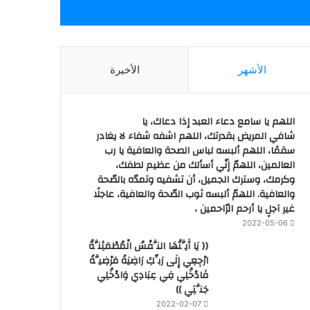
الأشهر
الأخيرة
اللهم يا سامع دعاء العبد إذا دعاك، يا
شافي المريض بقدرتك، اللهم اشفه شفاء لا يغادر
سقمًا، اللهم ألبسه لباس الصحة والعافية يا رب
العالمين، اللهمّ إنّي أسألك من عظيم لطفك،
وكرمك، وسترك الجميل، أن تشفيه وتمدّه بالصّحة
والعافية. اللهمّ ألبسه ثوب الصّحة والعافية، عاجلًا
غير آجلٍ يا أرحم الرّاحمين ،
2022-05-06
(( يَا أَيَّتُهَا النَّفْسُ الْمُطْمَئِنَّةُ
ارْجِعِي إِلَى رَبِّكِ رَاضِيَةً مَرْضِيَّةً
فَادْخُلِي فِي عِبَادِي وَادْخُلِي
جَنَّتِي ))
2022-02-07