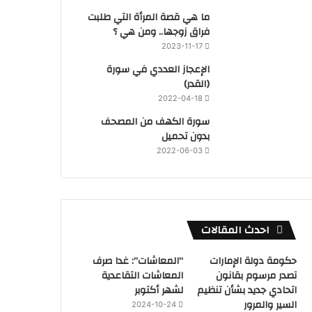
ما هي قصة المرأة التي طلبت
فراق زوجها.. ومن هي ؟
2023-11-17
‏الإعجاز العددي في سورة
(القدر)
2022-04-18
سورة الكهف من المصحف
بدون تحميل
2022-06-03
احدث المقالات
حكومة دولة الإمارات
“المعاشات”: غدا صرف
تصدر مرسوم بقانون
المعاشات التقاعدية
اتحادي جديد بشأن تنظيم
لشهر أكتوبر
السير والمرور
2024-10-24