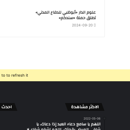
علوم الدار «أبوظبي للدفاع المدني»
تطلق حملة «سندكم»
2024-09-20
o to refresh it.
الاكثر مشاهدة
احدث ال
2022-05-06
اللهم يا سامع دعاء العبد إذا دعاك، يا
شافي المريض بقدرتك، اللهم اشفه شفاء لا