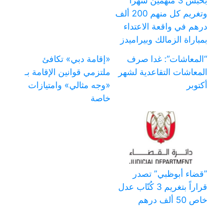
بحبس 3 متهمين شهرا
وتغريم كل منهم 200 ألف
درهم في واقعة الاعتداء
بمباراة الزمالك وبيراميدز
“المعاشات”: غدا صرف
«إقامة دبي» تكافئ
المعاشات التقاعدية لشهر
ملتزمي قوانين الإقامة بـ
أكتوبر
«وجه مثالي» وامتيازات
خاصة
‏”قضاء أبوظبي” تصدر
قراراً بتغريم 3 كُتّاب عدل
خاص 50 ألف درهم