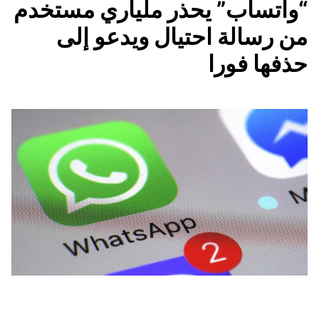
“واتسآب” يحذر ملياري مستخدم
من رسالة احتيال ويدعو إلى
حذفها فورا