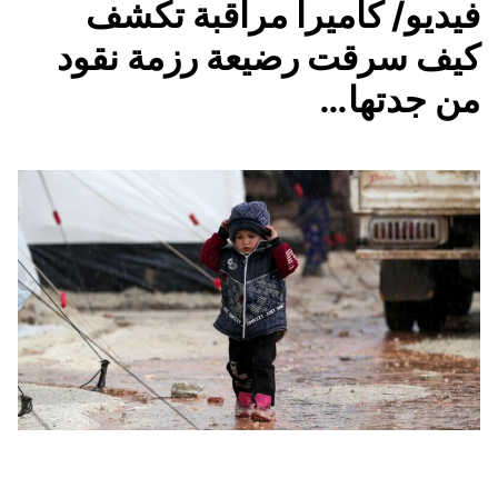
فيديو/ كاميرا مراقبة تكشف
كيف سرقت رضيعة رزمة نقود
من جدتها…