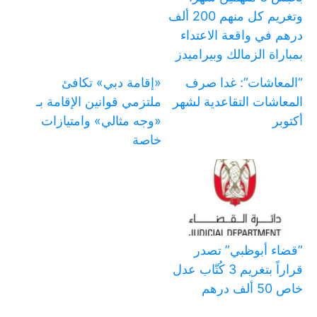
وتغريم كل منهم 200 ألف
درهم في واقعة الاعتداء
بمباراة الزمالك وبيراميدز
“المعاشات”: غدا صرف
«إقامة دبي» تكافئ
المعاشات التقاعدية لشهر
ملتزمي قوانين الإقامة بـ
أكتوبر
«وجه مثالي» وامتيازات
خاصة
‏”قضاء أبوظبي” تصدر
قراراً بتغريم 3 كُتّاب عدل
خاص 50 ألف درهم