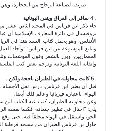
طريقة لصناعة الزجاج من الحجارة، وهي ال
. 4
سافر إلى العراق ويتقن اليونانية
جاء ذكر ابن فرناس في المجلد الثاني عشر من
بروفنسال في دائرة المعارف الإسلامية أن عبا
الأندلس، وهو يحمل كتاب ‘السند هند’ في الريا
وتتابع الموسوعة عن ابن فرناس: “وأجاد العم
المعماريين، وبرز بالشعر وقول الموشحات وتلحين
وإتقانه اللغة اليونانية وترجم بعض كتب الفلسف
. 5 كانت محاولته في الطيران ناجحة ولكن..
قبل أن يطير ابن فرناس، درس ثقل الأجسام وتأ
الهواء، باعتباره فيزيائيا وعالم فلك أيضا.
وعن محاولته الطيران، كتب عنه الكتاب ابن س
يلي: “احتال في تطيير جثمانه، فكسا نفسه ال
الجو، واستقل في الهواء محلقاً فيه، حتى وقع 
حاول بن فرناس الطيران من مسجد قرطبة الكب