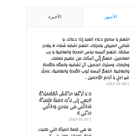
الأشهر
الأخيرة
اللهم يا سامع دعاء العبد إذا دعاك، يا
شافي المريض بقدرتك، اللهم اشفه شفاء لا يغادر
سقمًا، اللهم ألبسه لباس الصحة والعافية يا رب
العالمين، اللهمّ إنّي أسألك من عظيم لطفك،
وكرمك، وسترك الجميل، أن تشفيه وتمدّه بالصّحة
والعافية. اللهمّ ألبسه ثوب الصّحة والعافية، عاجلًا
غير آجلٍ يا أرحم الرّاحمين ،
2022-05-06
(( يَا أَيَّتُهَا النَّفْسُ الْمُطْمَئِنَّةُ
ارْجِعِي إِلَى رَبِّكِ رَاضِيَةً مَرْضِيَّةً
فَادْخُلِي فِي عِبَادِي وَادْخُلِي
جَنَّتِي ))
2022-02-07
ما هي قصة المرأة التي طلبت
فراق زوجها.. ومن هي ؟