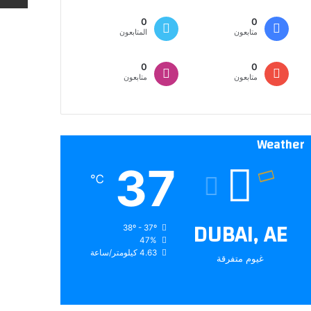
0
0
متابعون
المتابعون
0
0
متابعون
متابعون
Weather
37
℃
DUBAI, AE
38º - 37º
47%
4.63 كيلومتر/ساعة
غيوم متفرقة