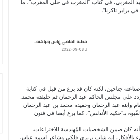
عيد المغربي، في كتاب “المغرب في حلى المغرب”، ما
ي برابر تاكرنا”.
فطنة القاضي إياس ونباهته..
2022-09-08
ناعته جناحين، لكنه كان قد برع من قبل في كتابة
تردد على مجلس الحاكم عبد الرحمان ثم خليفته محمد.
ام وابنه عبد الرحمان وحفيده محمد بن عبد الرحمان
بوه بـ”حكيم الأندلس”، كما برع أيضا في فنون
نه كان ضمن الشخصيات المُهندسة للاختراعات،
مليء بالأفكار، إنه شاب بربري فلكي وشاعر اسمه عباس