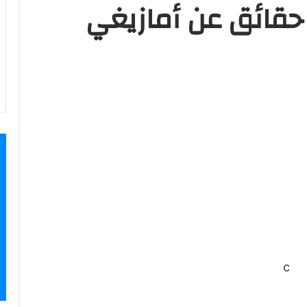
باس بن فرناس.. 6 حقائق عن أمازيغي
c