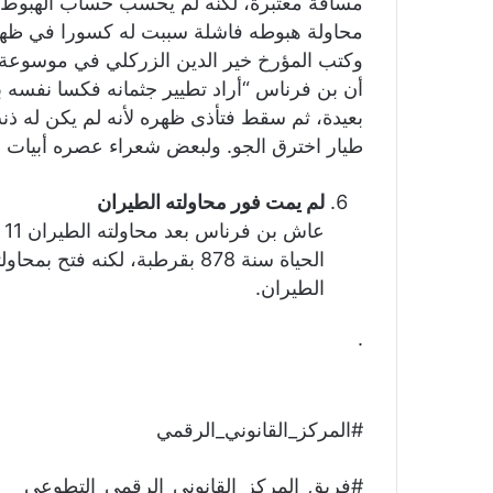
مسافة معتبرة، لكنه لم يحسب حساب الهبوط، فل
محاولة هبوطه فاشلة سببت له كسورا في ظهر
وكتب المؤرخ خير الدين الزركلي في موسوعة ال
أن بن فرناس “أراد تطيير جثمانه فكسا نفسه ب
بعيدة، ثم سقط فتأذى ظهره لأنه لم يكن له ذنب
طيار اخترق الجو. ولبعض شعراء عصره أبيات
لم يمت فور محاولته الطيران
​
الحياة سنة 878 بقرطبة، لكنه ف
الطيران.
.
#المركز_القانوني_الرقمي
#فريق_المركز_القانوني_الرقمي_التطوعي