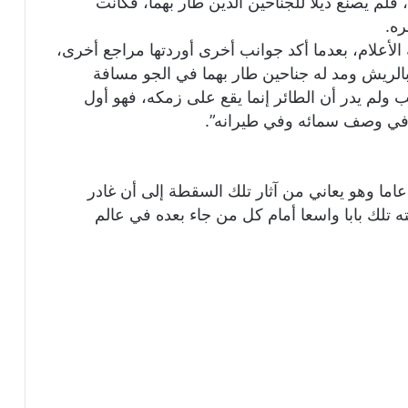
م يصنع ذيلا للجناحين الذين طار بهما، فكانت
ه.
أعلام، بعدما أكد جوانب أخرى أوردتها مراجع أخرى،
الريش ومد له جناحين طار بهما في الجو مسافة
 ولم يدر أن الطائر إنما يقع على زمكه، فهو أول
 في وصف سمائه وفي طيرانه”.
​عاش بن فرناس بعد محاولته الطيران 11 عاما وهو يعاني من آثار تلك السقطة إلى أن غادر
تح بمحاولته تلك بابا واسعا أمام كل من جاء بعده في عالم