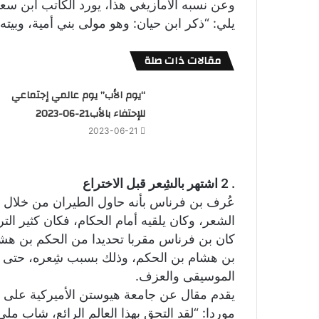
وعن نسبه الأمازيغي هذا، يورد الكاتب ابن س
يلي: “ذكر ابن حيان: وهو مولى بني أمية، وبيته ف
مقالات ذات صلة
“يوم الأب” يوم عالمي إجتماعي
للإحتفاء بالأب21-06-2023
2023-06-21
. 2 اشتهر بالشِعر قبل الاختراع
عُرف بن فرناس بأنه حاول الطيران من خلال ص
الشعر، وكان يلقيه أمام الحكام، فكان كثير ال
​​كان بن فرناس مقربا تحديدا من الحكم بن هش
بن هشام بن الحكم، وذلك بسبب شِعره، حتى لقّ
الموسيقى والعزف.
يقدم مقال عن جامعة هيوستن الأميركية على أ
موردا: “لقد التحق بهذا العالم الرائع، شاب 