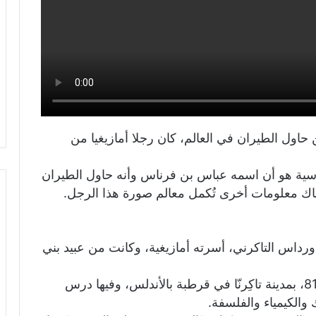
اول الطيران في العالم، كان رجلا أمازيغيا من
درسية هو أن اسمه عباس بن فرناس وأنه حاول الطيران
ك معلومات أخرى تُكمل معالم صورة هذا الرجل.
رداس التاكرني، أسرته أمازيغية، وكانت من عبيد بني
ولد في القرن التاسع الميلادي، وتحديدا سنة 810، بمدينة تاكِرنّا في قرطبة بالأندلس، وفيها درس
والكيمياء والفلسفة.