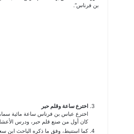
بن فرناس”.
اخترع ساعة وقلم حبر
اخترع عباس بن فرناس ساعة مائية سماها “
كان أول من صنع قلم حبر، ودرس الأعشاب
​​كما استنبط، وفق ما ذكره الباحث ابن س