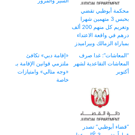
السير والمرور
محكمة أبوظبي تقضي
بحبس 3 متهمين شهرا
وتغريم كل منهم 200 ألف
درهم في واقعة الاعتداء
بمباراة الزمالك وبيراميدز
“المعاشات”: غدا صرف
«إقامة دبي» تكافئ
المعاشات التقاعدية لشهر
ملتزمي قوانين الإقامة بـ
أكتوبر
«وجه مثالي» وامتيازات
خاصة
‏”قضاء أبوظبي” تصدر
قراراً بتغريم 3 كُتّاب عدل