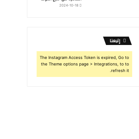
2024-10-18
إتبعنا
The Instagram Access Token is expired, Go to
the Theme options page > Integrations, to to
refresh it.