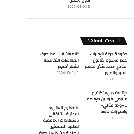
بدون تحميل
2022-06-03
احدث المقالات
حكومة دولة الإمارات
“المعاشات”: غدا صرف
تصدر مرسوم بقانون
المعاشات التقاعدية
اتحادي جديد بشأن تنظيم
لشهر أكتوبر
السير والمرور
2024-10-24
2024-10-25
«إقامة دبي» تكافئ
ملتزمي قوانين الإقامة
بـ «وجه مثالي»
«التعليم العالي»:
وامتيازات خاصة
الاعتراف التلقائي
2024-10-23
بالشهادات الجامعية
للطلبة المبتعثين
الصادرة من خارج الدولة