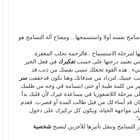
ن سامح نفسه أولا واستسمحها .. ومفتاح آلة التسامح هو
ا لمرحلة الاستسماح ..فالرحمة تجلب المغفرة.
التي تعتمد درجتها على حسب
تفكيرك
في فعل الخير
سيء . هذه القوة تجعلك تنسى نفسك من ذنب قد
صب عينيك. لتزداد من صدقاتك.وهنا تكون قدحققت
سر
ير من كلمة طيبة أو حتى ابتسامة في وجه من ظلمك
إلى مرحلة اللاشعوريا في مساعدة غيرك لأن قلبك بدأ
ن قد أساء لك من قبل طالت المدة أو قصرت. فعدم
لى مواجهة الحياة، ويكون كل تركيزك على دخول
“.
لتسامح وتنقل تأثيرها للآخرين لتصبح
شخصية