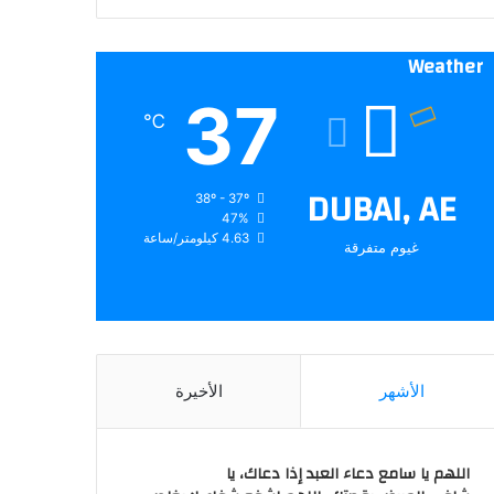
Weather
37
℃
DUBAI, AE
38º - 37º
47%
4.63 كيلومتر/ساعة
غيوم متفرقة
الأشهر
الأخيرة
اللهم يا سامع دعاء العبد إذا دعاك، يا