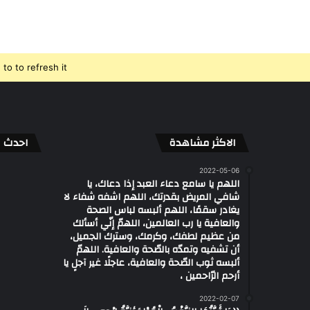
o to refresh it.
الاكثر مشاهدة
احدث ال
2022-05-06
اللهم يا سامع دعاء العبد إذا دعاك، يا
شافي المريض بقدرتك، اللهم اشفه شفاء لا
يغادر سقمًا، اللهم ألبسه لباس الصحة
والعافية يا رب العالمين، اللهمّ إنّي أسألك
من عظيم لطفك، وكرمك، وسترك الجميل،
أن تشفيه وتمدّه بالصّحة والعافية. اللهمّ
ألبسه ثوب الصّحة والعافية، عاجلًا غير آجلٍ يا
أرحم الرّاحمين ،
2022-02-07