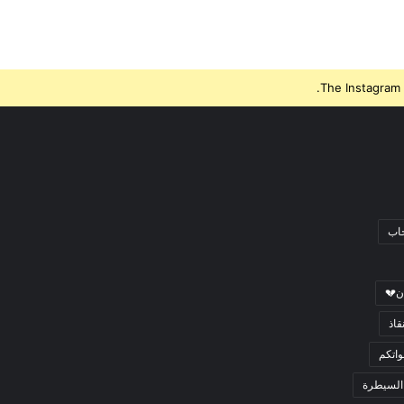
The Instagram 
جاب
ن💔
قاذ
اتكم
السيطرة