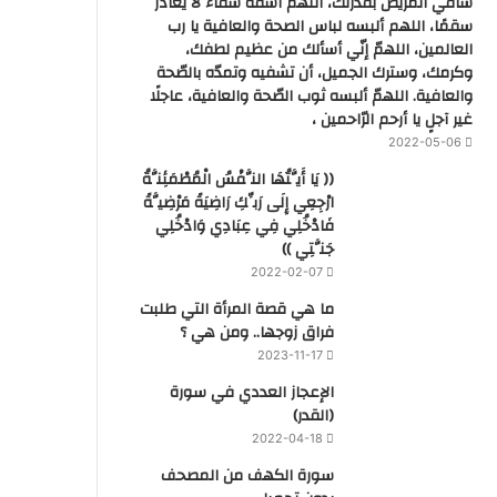
شافي المريض بقدرتك، اللهم اشفه شفاء لا يغادر
سقمًا، اللهم ألبسه لباس الصحة والعافية يا رب
العالمين، اللهمّ إنّي أسألك من عظيم لطفك،
وكرمك، وسترك الجميل، أن تشفيه وتمدّه بالصّحة
والعافية. اللهمّ ألبسه ثوب الصّحة والعافية، عاجلًا
غير آجلٍ يا أرحم الرّاحمين ،
2022-05-06
(( يَا أَيَّتُهَا النَّفْسُ الْمُطْمَئِنَّةُ
ارْجِعِي إِلَى رَبِّكِ رَاضِيَةً مَرْضِيَّةً
فَادْخُلِي فِي عِبَادِي وَادْخُلِي
جَنَّتِي ))
2022-02-07
ما هي قصة المرأة التي طلبت
فراق زوجها.. ومن هي ؟
2023-11-17
‏الإعجاز العددي في سورة
(القدر)
2022-04-18
سورة الكهف من المصحف