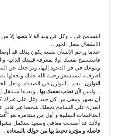
التسامح فن .. وكل فن وله آلة لا يتقنها إلا م
الانشغال بفعل الخير ..
عندما يرحم الإنسان نفسه يكون بذلك قد أوصله
فاستسمح نفسك اولا بمعرفة قيمتك الذاتية و
وتنوعك في فن الدعوة إليها، وتراجعك عن ال
اقترفته، لتستشعر رحمة الله عليك وتجعلها ن
التوازن
…نعم …التوازن في الصدقة، وفعل الخ
.. وليس
لأن تعذب نفسك بها
. وبعدها ستنتقل 
أن يطهر وينقى من كل حقد وغل على غيرك كا
القدرة على التسامح تجعلك شخصا غير قادر ع
المنافسات السلبية و أول من ستدمره هو “
أنت
ولأنك قد أصبحت معافى وسعيد ستكمل مشوار ا
فاضلة و مؤثرة تحيط بها من حولك بالسعادة .