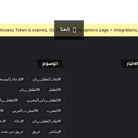
تابعنا
Access Token is expired, Go to the Theme options page > Integrations, t
اخبار
الوسوم
#إنقاذ_الطفل_ريان
#الدعاء_المست
#الطفل
#الطفل_ريان
#الطفل_ريان_المغربي
#الطفل_ريا
#المغرب
#المغرب_العربي
#ان
#انقاذ_الطفل_ريان
#دعاء
#دعو
#مباشر
حريق
حريق دبي تحت 