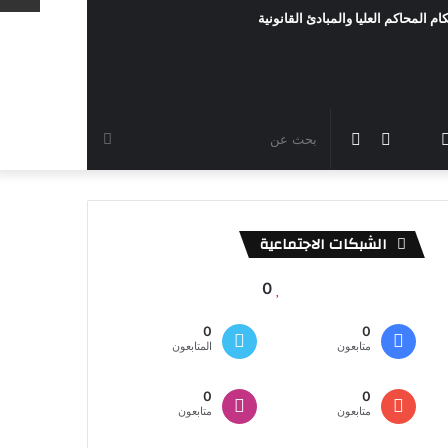
ام المحاكم العليا والمبادئ القانونية
رام
TikTok
سناب
مقال
الوضع
بحث
شات
عشوائي
المظلم
عن
الشبكات الاجتماعية
0
0
0
متابعون
المتابعون
0
0
متابعون
متابعون