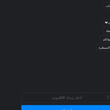
جاب
ن💔
قاذ
اتكم
السيطرة
خل
يدك
إلكتروني