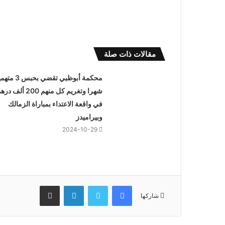
مقالات ذات صلة
محكمة أبوظبي تقضي بحبس
شهرا وتغريم كل منهم 200 ألف د
في واقعة الاعتداء بمباراة الزمالك
وبيراميدز
2024-10-29
فيسبوك
تويتر
لينكدإن
مشاركة عبر البريد
شاركها