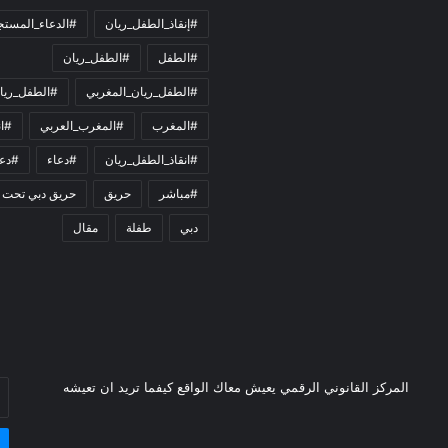
#إنقاذ_الطفل_ريان
#الدعاء_المست
#الطفل
#الطفل_ريان
#الطفل_ريان_المغربي
#الطفل_ريا
#المغرب
#المغرب_العربي
#ان
#انقاذ_الطفل_ريان
#دعاء
#دعو
#مباشر
حريق
حريق دبي تحت 
دبي
طفلة
مقال
أد
المركز القانوني الرقمي يعيش معاك الواقع كيفما تريد ان تعيشه
بر
ال