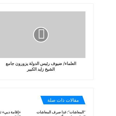
العلماء/ ضيوف رئيس الدولة يزورون جامع
الشيخ زايد الكبير
مقالات ذات صلة
“المعاشات”: غدا صرف المعاشات
«إقامة دبي» ت