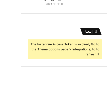
2024-10-18
إتبعنا
The Instagram Access Token is expired, Go to
the Theme options page > Integrations, to to
refresh it.