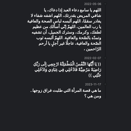
2022-05-06
اللهم يا سامع دعاء العبد إذا دعاك، يا
شافي المريض بقدرتك، اللهم اشفه شفاء لا
يغادر سقمًا، اللهم ألبسه لباس الصحة والعافية
يا رب العالمين، اللهمّ إنّي أسألك من عظيم
لطفك، وكرمك، وسترك الجميل، أن تشفيه
وتمدّه بالصّحة والعافية. اللهمّ ألبسه ثوب
الصّحة والعافية، عاجلًا غير آجلٍ يا أرحم
الرّاحمين ،
2022-02-07
(( يَا أَيَّتُهَا النَّفْسُ الْمُطْمَئِنَّةُ ارْجِعِي إِلَى رَبِّكِ
رَاضِيَةً مَرْضِيَّةً فَادْخُلِي فِي عِبَادِي وَادْخُلِي
جَنَّتِي ))
2023-11-17
ما هي قصة المرأة التي طلبت فراق زوجها..
ومن هي ؟