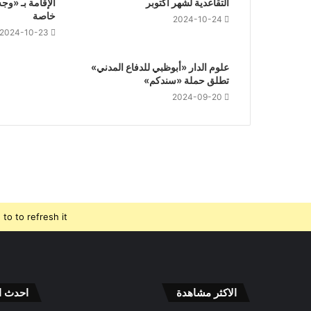
التقاعدية لشهر أكتوبر
الإقامة بـ «وج
خاصة
2024-10-24
2024-10-23
علوم الدار «أبوظبي للدفاع المدني»
تطلق حملة «سندكم»
2024-09-20
o to refresh it.
الاكثر مشاهدة
احدث ال