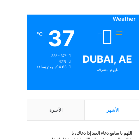
Weather
37
℃
DUBAI, AE
38º - 37º
47%
4.63 كيلومتر/ساعة
غيوم متفرقة
الأشهر
الأخيرة
اللهم يا سامع دعاء العبد إذا دعاك، يا