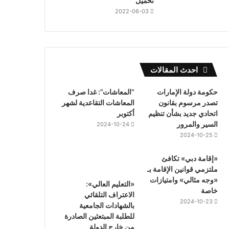
تحميل
2022-06-03
احدث المقالات
حكومة دولة الإمارات
“المعاشات”: غدا صرف
تصدر مرسوم بقانون
المعاشات التقاعدية لشهر
اتحادي جديد بشأن تنظيم
أكتوبر
السير والمرور
2024-10-24
2024-10-25
«إقامة دبي» تكافئ
ملتزمي قوانين الإقامة بـ
«وجه مثالي» وامتيازات
«التعليم العالي»:
خاصة
الاعتراف التلقائي
2024-10-23
بالشهادات الجامعية
للطلبة المبتعثين الصادرة
من خارج الدولة