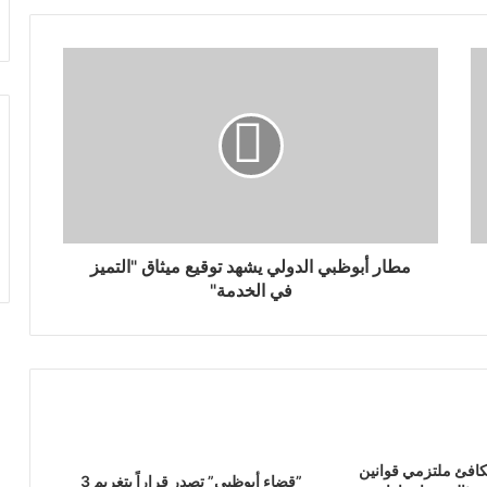
مطار أبوظبي الدولي يشهد توقيع ميثاق "التميز
في الخدمة"
كافئ ملتزمي قوانين
‏”قضاء أبوظبي” تصدر قراراً بتغريم 3