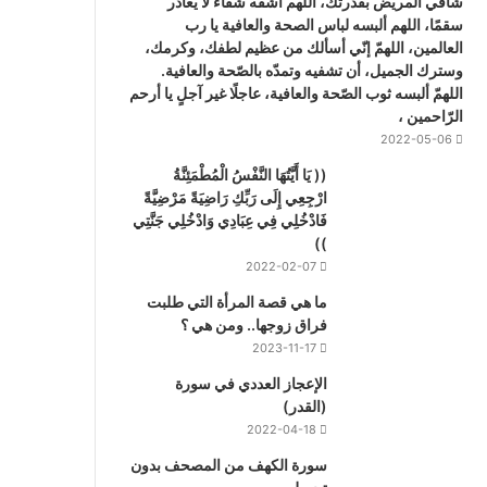
شافي المريض بقدرتك، اللهم اشفه شفاء لا يغادر
سقمًا، اللهم ألبسه لباس الصحة والعافية يا رب
العالمين، اللهمّ إنّي أسألك من عظيم لطفك، وكرمك،
وسترك الجميل، أن تشفيه وتمدّه بالصّحة والعافية.
اللهمّ ألبسه ثوب الصّحة والعافية، عاجلًا غير آجلٍ يا أرحم
الرّاحمين ،
2022-05-06
(( يَا أَيَّتُهَا النَّفْسُ الْمُطْمَئِنَّةُ
ارْجِعِي إِلَى رَبِّكِ رَاضِيَةً مَرْضِيَّةً
فَادْخُلِي فِي عِبَادِي وَادْخُلِي جَنَّتِي
))
2022-02-07
ما هي قصة المرأة التي طلبت
فراق زوجها.. ومن هي ؟
2023-11-17
‏الإعجاز العددي في سورة
(القدر)
2022-04-18
سورة الكهف من المصحف بدون