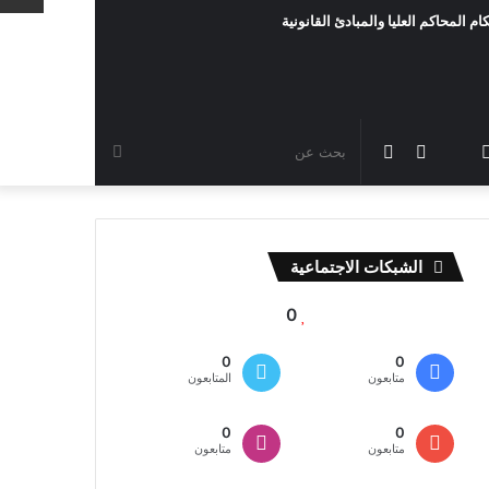
ام المحاكم العليا والمبادئ القانونية
رام
TikTok
سناب
مقال
الوضع
بحث
شات
عشوائي
المظلم
عن
الشبكات الاجتماعية
0
0
0
متابعون
المتابعون
0
0
متابعون
متابعون