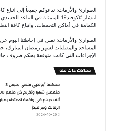
‏‎الطوارئ والأزمات: ندعوكم جميعاً إلى اتباع كاف
انتشار ‎#كوفيد19 المتمثلة في الت
الكمامة في أماكن التجمعات، واتباع كافة التعل
‏‎الطوارئ والأزمات: نعلن في إحاطتنا اليوم ع
المساجد والمصليات لشهر رمضان المبارك، حيث
الإجراءات التي كانت متوقفة بحكم ظروف جائحة ‎#كوفي
مقالات ذات صلة
محكمة أبوظبي تقضي بحبس 3
متهمين شهرا وتغريم
ألف درهم في واقعة الاعتداء بمبارا
الزمالك وبيراميدز
2024-10-29