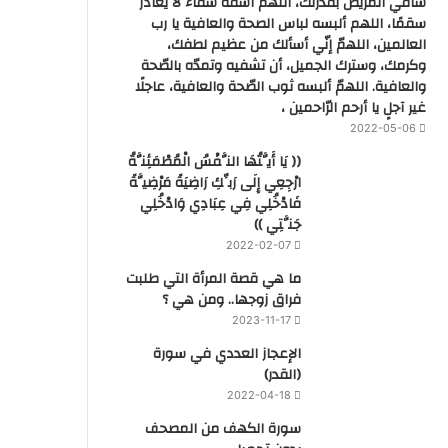
شافي المريض بقدرتك، اللهم اشفه شفاء لا يغادر
سقمًا، اللهم ألبسه لباس الصحة والعافية يا رب
العالمين، اللهمّ إنّي أسألك من عظيم لطفك،
وكرمك، وسترك الجميل، أن تشفيه وتمدّه بالصّحة
والعافية. اللهمّ ألبسه ثوب الصّحة والعافية، عاجلًا
غير آجلٍ يا أرحم الرّاحمين ،
2022-05-06
(( يَا أَيَّتُهَا النَّفْسُ الْمُطْمَئِنَّةُ
ارْجِعِي إِلَى رَبِّكِ رَاضِيَةً مَرْضِيَّةً
فَادْخُلِي فِي عِبَادِي وَادْخُلِي
جَنَّتِي ))
2022-02-07
ما هي قصة المرأة التي طلبت
فراق زوجها.. ومن هي ؟
2023-11-17
‏الإعجاز العددي في سورة
(القدر)
2022-04-18
سورة الكهف من المصحف