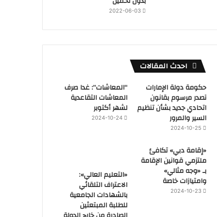
بدون تحميل
2022-06-03
احدث المقالات
حكومة دولة الإمارات
“المعاشات”: غدا صرف
تصدر مرسوم بقانون
المعاشات التقاعدية
اتحادي جديد بشأن تنظيم
لشهر أكتوبر
السير والمرور
2024-10-24
2024-10-25
«إقامة دبي» تكافئ
ملتزمي قوانين الإقامة
بـ «وجه مثالي»
«التعليم العالي»:
وامتيازات خاصة
الاعتراف التلقائي
2024-10-23
بالشهادات الجامعية
للطلبة المبتعثين
الصادرة من خارج الدولة