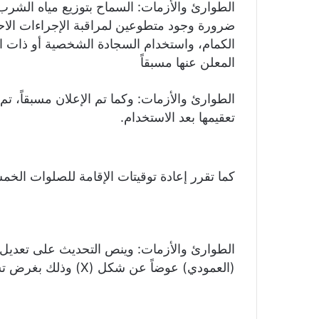
‏‎الطوارئ والأزمات: السماح بتوزيع مياه الش
ضرورة وجود متطوعين لمراقبة الإجراءات الاح
الكمام، واستخدام السجادة الشخصية أو ذات الاس
المعلن عنها مسبقاً
‏‎الطوارئ والأزمات: وكما تم الإعلان مسبقاً
تعقيمها بعد الاستخدام.
كما تقرر إعادة توقيتات الإقامة للصلوات الخم
‏‎الطوارئ والأزمات: وينص التحديث على تعدي
(العمودي) عوضاً عن شكل (X) وذلك بغرض تسهيل عملية الدخول والخروج والتنظيم.