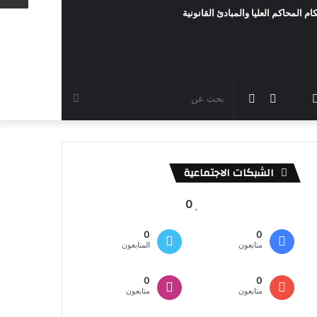
ام المحاكم العليا والمبادئ القانونية
رام
TikTok
سناب
مقال
الوضع
بحث
شات
عشوائي
المظلم
عن
الشبكات الاجتماعية
0
0
0
متابعون
المتابعون
0
0
متابعون
متابعون