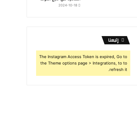
2024-10-18
إتبعنا
The Instagram Access Token is expired, Go to
the Theme options page > Integrations, to to
refresh it.