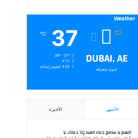
Weather
37
℃
DUBAI, AE
38º - 37º
47%
4.63 كيلومتر/ساعة
غيوم متفرقة
الأشهر
الأخيرة
اللهم يا سامع دعاء العبد إذا دعاك، يا