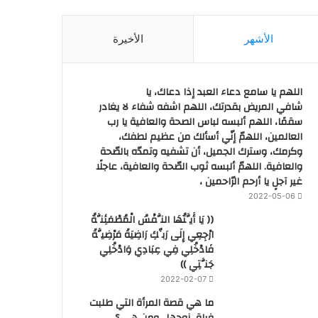
الأشهر
الأخيرة
اللهم يا سامع دعاء العبد إذا دعاك، يا
شافي المريض بقدرتك، اللهم اشفه شفاء لا يغادر
سقمًا، اللهم ألبسه لباس الصحة والعافية يا رب
العالمين، اللهمّ إنّي أسألك من عظيم لطفك،
وكرمك، وسترك الجميل، أن تشفيه وتمدّه بالصّحة
والعافية. اللهمّ ألبسه ثوب الصّحة والعافية، عاجلًا
غير آجلٍ يا أرحم الرّاحمين ،
2022-05-06
(( يَا أَيَّتُهَا النَّفْسُ الْمُطْمَئِنَّةُ
ارْجِعِي إِلَى رَبِّكِ رَاضِيَةً مَرْضِيَّةً
فَادْخُلِي فِي عِبَادِي وَادْخُلِي
جَنَّتِي ))
2022-02-07
ما هي قصة المرأة التي طلبت
فراق زوجها.. ومن هي ؟