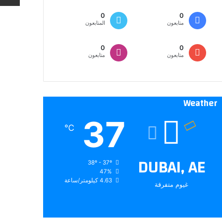
0
0
متابعون
المتابعون
0
0
متابعون
متابعون
Weather
37
℃
DUBAI, AE
38º - 37º
47%
4.63 كيلومتر/ساعة
غيوم متفرقة