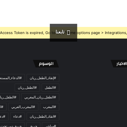
تابعنا
Access Token is expired, Go to the Theme options page > Integrations, t
اخبار
الوسوم
#إنقاذ_الطفل_ريان
#الدعاء_المست
#الطفل
#الطفل_ريان
#الطفل_ريان_المغربي
#الطفل_ريا
#المغرب
#المغرب_العربي
#ان
#انقاذ_الطفل_ريان
#دعاء
#دعو
#مباشر
حريق
حريق دبي تحت 