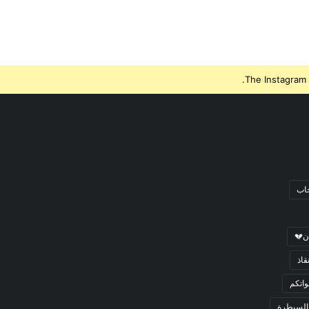
The Instagram 
جاب
ن💔
قاذ
اتكم
السيطرة