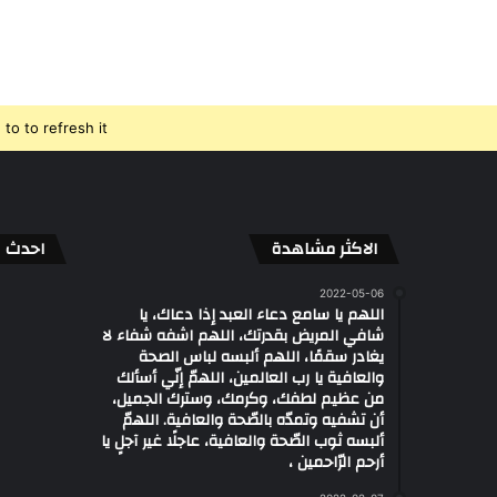
o to refresh it.
الاكثر مشاهدة
احدث ال
2022-05-06
اللهم يا سامع دعاء العبد إذا دعاك، يا
شافي المريض بقدرتك، اللهم اشفه شفاء لا
يغادر سقمًا، اللهم ألبسه لباس الصحة
والعافية يا رب العالمين، اللهمّ إنّي أسألك
من عظيم لطفك، وكرمك، وسترك الجميل،
أن تشفيه وتمدّه بالصّحة والعافية. اللهمّ
ألبسه ثوب الصّحة والعافية، عاجلًا غير آجلٍ يا
أرحم الرّاحمين ،