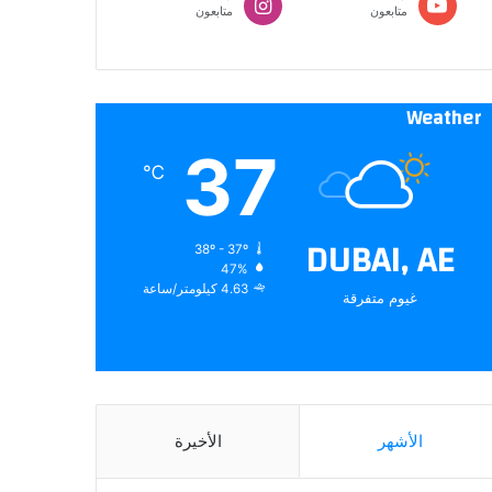
متابعون
متابعون
Weather
37
℃
DUBAI, AE
38º - 37º
47%
4.63 كيلومتر/ساعة
غيوم متفرقة
الأشهر
الأخيرة