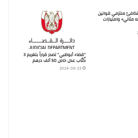
تكافئ ملتزمي قوانين
ه مثالي» وامتيازات
‏”قضاء أبوظبي” تصدر قراراً بتغريم 3
كُتّاب عدل خاص 50 ألف درهم
2024-09-23