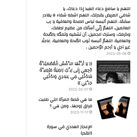
اللهم يا سامع دعاء العبد إذا دعاك، يا
شافي المريض بقدرتك، اللهم اشفه شفاء لا يغادر
سقمًا، اللهم ألبسه لباس الصحة والعافية يا رب
العالمين، اللهمّ إنّي أسألك من عظيم لطفك،
وكرمك، وسترك الجميل، أن تشفيه وتمدّه بالصّحة
والعافية. اللهمّ ألبسه ثوب الصّحة والعافية، عاجلًا
غير آجلٍ يا أرحم الرّاحمين ،
2022-05-06
(( يَا أَيَّتُهَا النَّفْسُ الْمُطْمَئِنَّةُ
ارْجِعِي إِلَى رَبِّكِ رَاضِيَةً مَرْضِيَّةً
فَادْخُلِي فِي عِبَادِي وَادْخُلِي
جَنَّتِي ))
2022-02-07
ما هي قصة المرأة التي طلبت
فراق زوجها.. ومن هي ؟
2023-11-17
‏الإعجاز العددي في سورة
(القدر)