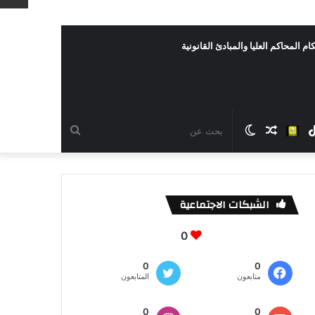
ام المحاكم العليا والمبادئ القانونية
رام
TikTok
سناب
مقال
الوضع
بحث
شات
عشوائي
المظلم
عن
الشبكات الاجتماعية
0
0
0
متابعون
المتابعون
0
0