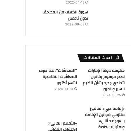
2022-04-18
سورة الكهف من المصحف
بدون تحميل
2022-06-03
احدث المقالات
حكومة دولة الإمارات
“المعاشات”: غدا صرف
تصدر مرسوم بقانون
المعاشات التقاعدية
اتحادي جديد بشأن تنظيم
لشهر أكتوبر
السير والمرور
2024-10-24
2024-10-25
«إقامة دبي» تكافئ
ملتزمي قوانين الإقامة
بـ «وجه مثالي»
«التعليم العالي»:
وامتيازات خاصة
الاعتراف التلقائي