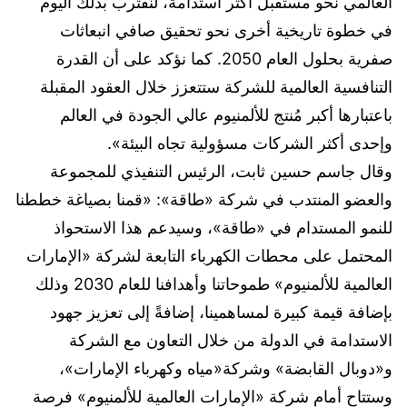
العالمي نحو مستقبل أكثر استدامة، لنقترب بذلك اليوم
في خطوة تاريخية أخرى نحو تحقيق صافي انبعاثات
صفرية بحلول العام 2050. كما نؤكد على أن القدرة
التنافسية العالمية للشركة ستتعزز خلال العقود المقبلة
باعتبارها أكبر مُنتج للألمنيوم عالي الجودة في العالم
وإحدى أكثر الشركات مسؤولية تجاه البيئة».
وقال جاسم حسين ثابت، الرئيس التنفيذي للمجموعة
والعضو المنتدب في شركة «طاقة»: «قمنا بصياغة خططنا
للنمو المستدام في «طاقة»، وسيدعم هذا الاستحواذ
المحتمل على محطات الكهرباء التابعة لشركة «الإمارات
العالمية للألمنيوم» طموحاتنا وأهدافنا للعام 2030 وذلك
بإضافة قيمة كبيرة لمساهمينا، إضافةً إلى تعزيز جهود
الاستدامة في الدولة من خلال التعاون مع الشركة
و«دوبال القابضة» وشركة«مياه وكهرباء الإمارات»،
وستتاح أمام شركة «الإمارات العالمية للألمنيوم» فرصة