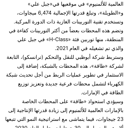
العالمية للألمنيوم» في موقعيها في«جبل علي»
و«الطويلة»، وتبلغ قدرتها الإجمالية 6,474 ميجاوات،
وتستخدم تقنية التوربينات الغازية ذات الدورة المركبة.
وتضم هذه المحطات بعضاً من أكثر التوربينات كفاءة في
المنطقة، منها توربين فئة «H-Class» في جبل علي
والذي تم تشغيله في العام 2021.
وستربط شركة أبوظبي للنقل والتحكم (ترانسكو)، التابعة
لشركة «طاقة»، هذه المحطات بالشبكة، إضافة إلى
الاستثمار في تطوير عمليات الربط من أجل تحديث شبكة
الكهرباء لتشمل محطات فرعية جديدة وتعزيز توزيع
الطاقة في الإمارات.
وسيؤدي استحواذ «طاقة» على المحطات الخاصة
بالإمارات العالمية للألمنيوم إلى زيادة قدرتها الإنتاجية إلى
23 جيجاوات، فيما يتماشى مع استراتيجية النمو التي تتبعها
ألا وهي الوصول إلى 30 جيجاوات بحلول العام 2030.