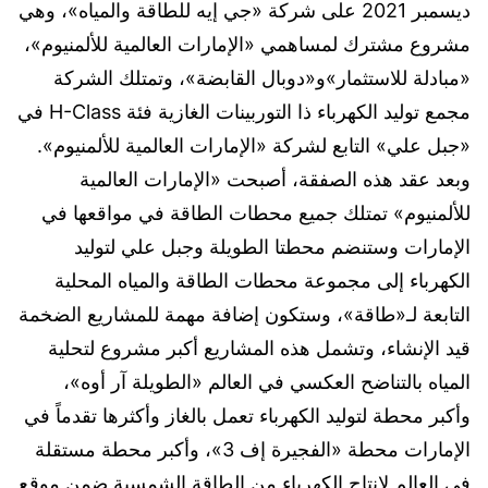
ديسمبر 2021 على شركة «جي إيه للطاقة والمياه»، وهي
مشروع مشترك لمساهمي «الإمارات العالمية للألمنيوم»،
«مبادلة للاستثمار»و«دوبال القابضة»، وتمتلك الشركة
مجمع توليد الكهرباء ذا التوربينات الغازية فئة H-Class في
«جبل علي» التابع لشركة «الإمارات العالمية للألمنيوم».
وبعد عقد هذه الصفقة، أصبحت «الإمارات العالمية
للألمنيوم» تمتلك جميع محطات الطاقة في مواقعها في
الإمارات وستنضم محطتا الطويلة وجبل علي لتوليد
الكهرباء إلى مجموعة محطات الطاقة والمياه المحلية
التابعة لـ«طاقة»، وستكون إضافة مهمة للمشاريع الضخمة
قيد الإنشاء، وتشمل هذه المشاريع أكبر مشروع لتحلية
المياه بالتناضح العكسي في العالم «الطويلة آر أوه»،
وأكبر محطة لتوليد الكهرباء تعمل بالغاز وأكثرها تقدماً في
الإمارات محطة «الفجيرة إف 3»، وأكبر محطة مستقلة
في العالم لإنتاج الكهرباء من الطاقة الشمسية ضمن موقع