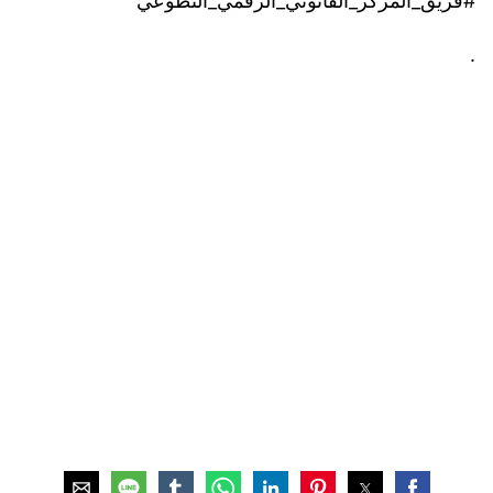
#فريق_المركز_القانوني_الرقمي_التطوعي
.