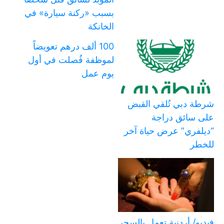
بسبب «ركنة سيارة» في
الخانكة
100 ألف درهم تعويضاً
لموظفة فُصلت في أول
يوم عمل
شرطة دبي تُلقي القبض
على سائق دراجة
“ديلفري” عرض حياة آخر
للخطر
فيديو/ أردنية تعمل بالسحر