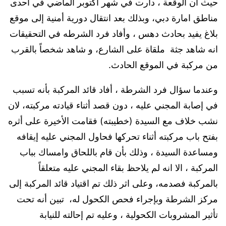
حيث ان الوقعة ، دارت في شهر أكتوبر الماضي في احدى
مناطق امارة دبي، وبذلك بعد انتقال دورية أمنية إلى موقع
بلاغ يفيد بحادث دهس ، وأفاد فرد الشرطه في التحقيقات
انه شاهد جثة ملقاة على الشارع، و شاهد شخصاً بالقرب
من مركبة في الموقع الحادث.
وعندما سؤال فرد الشرطة ، أفاد قائد المركبة بأنه تسبب
في إصابة المجني عليه ، دون قصد أثناء قيادته مركبته، لان
نشب خلاف مع السيدة (خطيبته) فقامت الأخيرة على أثره
بفتح باب مركبته أثناء تحركها فحاول المجني عليه إيقافه
ومساعدة السيدة ، وذلك بأن قام باللحاق وامساك بباب
المركبة ، الا انه لم يلاحظ بقاء المجني عليه متعلقاً
بالمركبة فصدمه، وعلى اثر ذلك تم اقتياد قائد المركبة إلى
مركز الشرطة وبإجراء فحص الكحول له، تبين أنه تحت
تأثير المشروبات الكحولية ، وعليه تم إحالته للنيابة