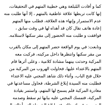
كما و أفادت المُبلغة وهي خطيبة المتهم في التحقيقات،
إنها كانت تربطها علاقة عاطفية بالمتهم ، إلا أنها طلبت منه
عدم الاستمرار وإنهاء هذه العلاقة، فطلب منها المتهم
إعادة هاتف نقال كان قد أهداه لها في وقت سابق ،
فوافقت و طلبت منه الحضور إلى مقر سكنها لاستلامه.
وتابعت: في يوم الواقعة حضر المتهم إلى مكان بالقرب
من مقر سكنها وانتظرها داخل مركبته، فركبت معه
المركبة وحدثت بينهما مشادة كلامية ، وعلى أثرها قام
المتهم بالاعتداء عليها، فحاولت الهروب من المركبة من
خلال فتح الباب، وأثناء ذلك شاهد المجني عليه الاعتداء
فطلبت منه السيدة إبلاغ الشرطة، فحاول مساعدتها في
مغادرة المركبة فلم يسمح لها المتهم، واستمر بقيادة
المركبة، فتمسك المجني عليه ببابها ثم سقط وصدمه
المتهم وتوفي إثر ذلك، فتم إبلاغ الشرطة التي أحالته إلى