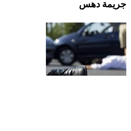
جريمة دهس