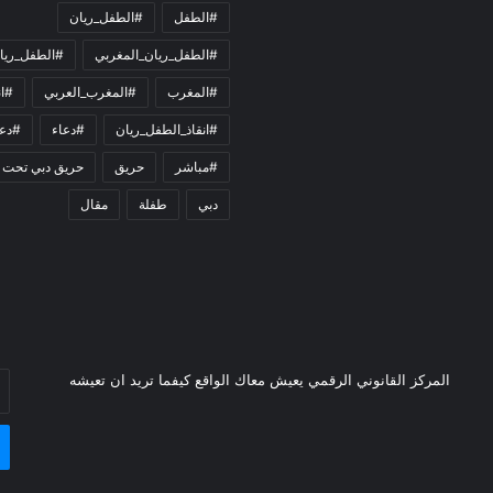
#الطفل
#الطفل_ريان
#الطفل_ريان_المغربي
#الطفل_ريا
#المغرب
#المغرب_العربي
#ان
#انقاذ_الطفل_ريان
#دعاء
#دعو
#مباشر
حريق
حريق دبي تحت 
دبي
طفلة
مقال
أد
المركز القانوني الرقمي يعيش معاك الواقع كيفما تريد ان تعيشه
بر
ال