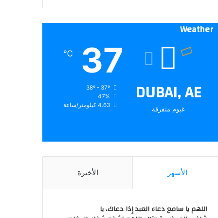
Weather
37
℃
DUBAI, AE
38º - 37º
47%
4.63 كيلومتر/ساعة
غيوم متفرقة
الأشهر
الأخيرة
اللهم يا سامع دعاء العبد إذا دعاك، يا