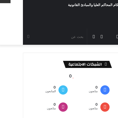
ام المحاكم العليا والمبادئ القانونية
رام
TikTok
سناب
مقال
الوضع
بحث
شات
عشوائي
المظلم
عن
الشبكات الاجتماعية
0
0
0
متابعون
المتابعون
0
0
متابعون
متابعون