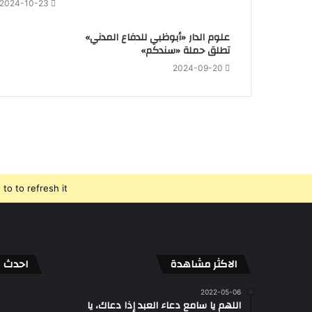
2024-10-23
علوم الدار «أبوظبي للدفاع المدني»
تطلق حملة «سندكم»
2024-09-20
o to refresh it.
الاكثر مشاهدة
احدث ال
2022-05-06
اللهم يا سامع دعاء العبد إذا دعاك، يا