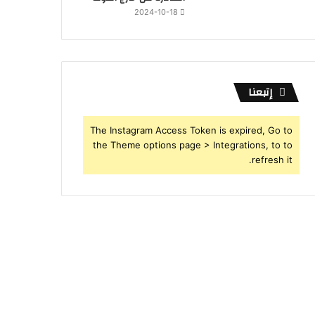
2024-10-18
إتبعنا
The Instagram Access Token is expired, Go to
the Theme options page > Integrations, to to
refresh it.