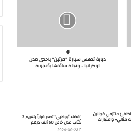
🎥
دبابة تدهس سيارة "مرتين" باحدى مدن
اوكرانيا .. ونجاة سائقها بأعجوبة
تكافئ ملتزمي قوانين
‏”قضاء أبوظبي” تصدر قراراً بتغريم 3
ه مثالي» وامتيازات
كُتّاب عدل خاص 50 ألف درهم
2024-09-23