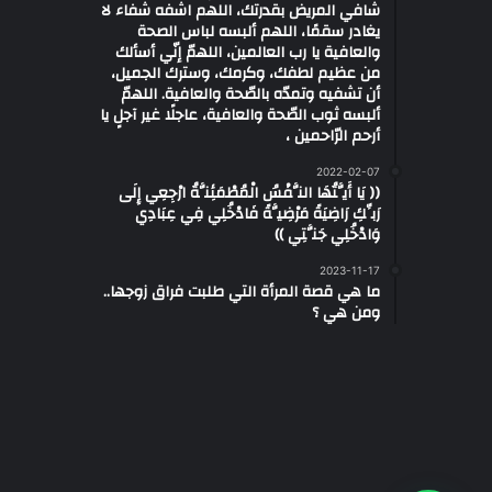
شافي المريض بقدرتك، اللهم اشفه شفاء لا
يغادر سقمًا، اللهم ألبسه لباس الصحة
والعافية يا رب العالمين، اللهمّ إنّي أسألك
من عظيم لطفك، وكرمك، وسترك الجميل،
أن تشفيه وتمدّه بالصّحة والعافية. اللهمّ
ألبسه ثوب الصّحة والعافية، عاجلًا غير آجلٍ يا
أرحم الرّاحمين ،
2022-02-07
(( يَا أَيَّتُهَا النَّفْسُ الْمُطْمَئِنَّةُ ارْجِعِي إِلَى
رَبِّكِ رَاضِيَةً مَرْضِيَّةً فَادْخُلِي فِي عِبَادِي
وَادْخُلِي جَنَّتِي ))
2023-11-17
ما هي قصة المرأة التي طلبت فراق زوجها..
ومن هي ؟