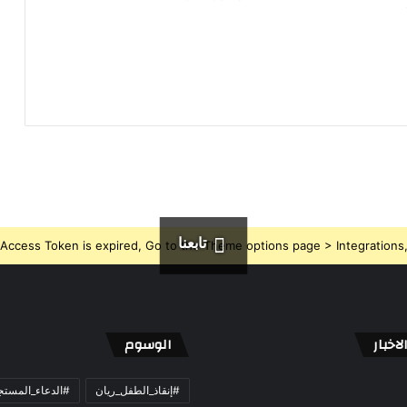
تابعنا
Access Token is expired, Go to the Theme options page > Integrations, t
اخبار
الوسوم
#إنقاذ_الطفل_ريان
#الدعاء_المست