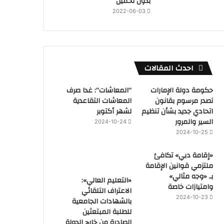
بدون تحميل
2022-06-03
احدث المقالات
حكومة دولة الإمارات
“المعاشات”: غدا صرف
تصدر مرسوم بقانون
المعاشات التقاعدية
اتحادي جديد بشأن تنظيم
لشهر أكتوبر
السير والمرور
2024-10-24
2024-10-25
«إقامة دبي» تكافئ
ملتزمي قوانين الإقامة
بـ «وجه مثالي»
«التعليم العالي»:
وامتيازات خاصة
الاعتراف التلقائي
2024-10-23
بالشهادات الجامعية
للطلبة المبتعثين
الصادرة من خارج الدولة