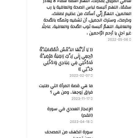
شافي المريض بقدرتك، اللهم اشفه شفاء لا يغادر
سقمًا، اللهم ألبسه لباس الصحة والعافية يا رب
العالمين، اللهمّ إنّي أسألك من عظيم لطفك،
وكرمك، وسترك الجميل، أن تشفيه وتمدّه بالصّحة
والعافية. اللهمّ ألبسه ثوب الصّحة والعافية، عاجلًا
غير آجلٍ يا أرحم الرّاحمين ،
2022-05-06
(( يَا أَيَّتُهَا النَّفْسُ الْمُطْمَئِنَّةُ
ارْجِعِي إِلَى رَبِّكِ رَاضِيَةً مَرْضِيَّةً
فَادْخُلِي فِي عِبَادِي وَادْخُلِي
جَنَّتِي ))
2022-02-07
ما هي قصة المرأة التي طلبت
فراق زوجها.. ومن هي ؟
2023-11-17
‏الإعجاز العددي في سورة
(القدر)
2022-04-18
سورة الكهف من المصحف