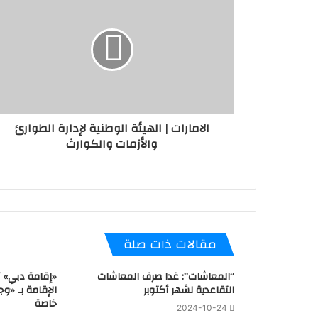
الامارات | الهيئة الوطنية لإدارة ⁧‫الطوارئ
والأزمات‬⁩ والكوارث
مقالات ذات صلة
“المعاشات”: غدا صرف المعاشات
«إقامة دبي» 
التقاعدية لشهر أكتوبر
الإقامة بـ «وج
خاصة
2024-10-24