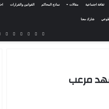
ثقافة اجتماعية
مقالات
نماذج المحاكم
القوانين والقرارات
احك
تطوعي
شارك معنا
فيسبوك
تويتر
يوتيوب
انستقرام
سناب
تيلق
تشات
شهد مرعب