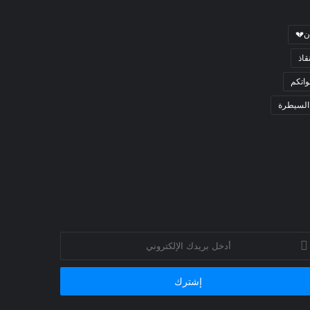
ن💔
قاذ
اتكم
السيطرة
خل
يدك
إلكتروني